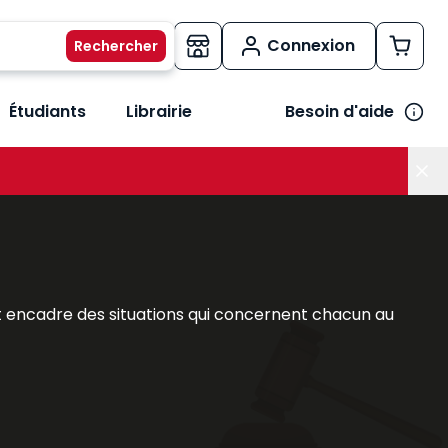
Connexion
Étudiants
Librairie
Besoin d'aide
os métiers
her le sous-menu Vos besoins
rs et encadre des situations qui concernent chacun au
he du droit privé. Professionnels du droit comme
, y trouveront des références adaptées à leurs