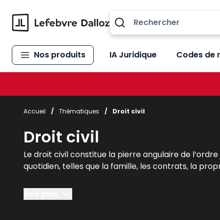
Allez au contenu
Nos produits
IA Juridique
Codes de 
Accueil
/
Thématiques
/
Droit civil
Droit civil
Le droit civil constitue la pierre angulaire de l’ord
quotidien, telles que la famille, les contrats, la prop
La Boutique Lefebvre Dalloz propose des ouvrages 
Voir plus
étudiants de droit civil (de la licence au master)
besoins.