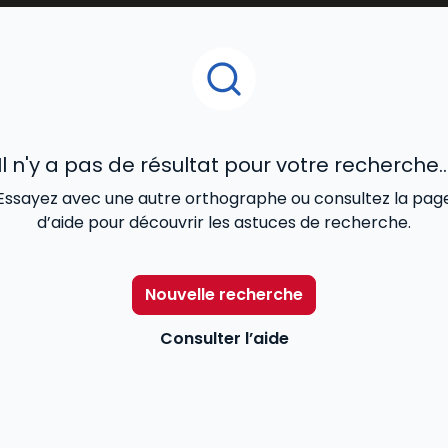
le
droit des contrats
, le
droit de la famille
, le
droit des
etés et garanties.
des réformes et de la
jurisprudence et constituent
une
r
r études puis au cours de leur
carrière professionnelle
. .
Il n'y a pas de résultat pour votre recherche..
Essayez avec une autre orthographe ou consultez la pag
d’aide pour découvrir les astuces de recherche.
Nouvelle recherche
Consulter l’aide