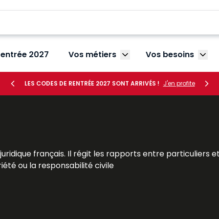
rentrée 2027
Vos métiers
Vos besoins
Afficher le sous-menu V
Affic
LES CODES DE RENTRÉE 2027 SONT ARRIVÉS !
J'en profite
re juridique français. Il régit les rapports entre particulie
riété ou la responsabilité civile
offrant une vision complète et actualisée de cette branc
 ainsi que les candidats au CRFPA, aux examens et concours