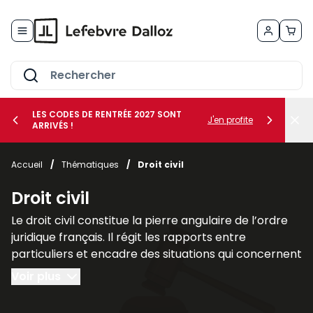
Allez au contenu
LES CODES DE RENTRÉE 2027 SONT
J'en profite
ARRIVÉS !
her le sous-menu Vos métiers
Accueil
/
Thématiques
/
Droit civil
her le sous-menu Vos besoins
Droit civil
Le droit civil constitue la pierre angulaire de l’ordre
juridique français. Il régit les rapports entre
particuliers et encadre des situations qui concernent
chacun au quotidien, telles que la famille, les
Voir plus
contrats, la propriété ou la responsabilité civile