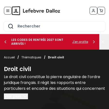
Allez au contenu
LES CODES DE RENTRÉE 2027 SONT
J'en profite
ARRIVÉS !
her le sous-menu Vos métiers
Accueil
/
Thématiques
/
Droit civil
her le sous-menu Vos besoins
Droit civil
Le droit civil constitue la pierre angulaire de l’ordre
juridique français. Il régit les rapports entre
particuliers et encadre des situations qui concernent
chacun au quotidien, telles que la famille, les
Voir plus
contrats, la propriété ou la responsabilité civile