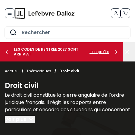
Allez au contenu
LES CODES DE RENTRÉE 2027 SONT
J'en profite
ARRIVÉS !
her le sous-menu Vos métiers
Accueil
/
Thématiques
/
Droit civil
her le sous-menu Vos besoins
Droit civil
Le droit civil constitue la pierre angulaire de l’ordre
juridique français. Il régit les rapports entre
particuliers et encadre des situations qui concernent
chacun au quotidien, telles que la famille, les
Voir plus
contrats, la propriété ou la responsabilité civile