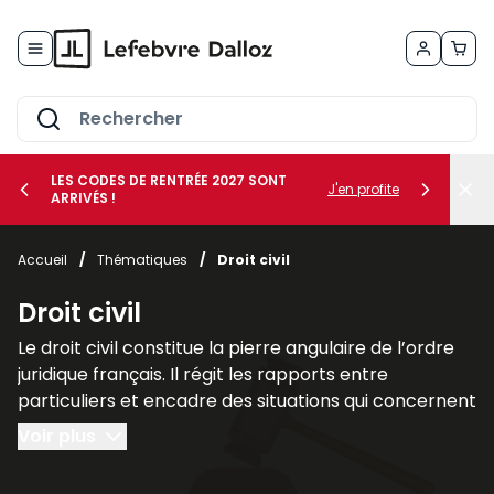
Allez au contenu
LES CODES DE RENTRÉE 2027 SONT
J'en profite
ARRIVÉS !
her le sous-menu Vos métiers
Accueil
/
Thématiques
/
Droit civil
her le sous-menu Vos besoins
Droit civil
Le droit civil constitue la pierre angulaire de l’ordre
juridique français. Il régit les rapports entre
particuliers et encadre des situations qui concernent
chacun au quotidien, telles que la famille, les
Voir plus
contrats, la propriété ou la responsabilité civile