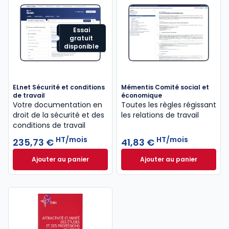
Essai
gratuit
disponible
ELnet Sécurité et conditions
Mémentis Comité social et
de travail
économique
Votre documentation en
Toutes les règles régissant
droit de la sécurité ​et des
les relations de travail
conditions de travail
HT/mois
HT/mois
235,73 €
41,83 €
Ajouter au panier
Ajouter au panier
ELnet Sécurité et conditions de travail à 235,73 €
Mémentis Comité s
H