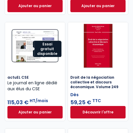
Ajouter au panier
Ajouter au panier
Guide CSE à 216,54 €
HT/mois
Revue Droit Social
Essai
gratuit
disponible
actuEL CSE
Droit de la négociation
collective et discours
Le journal en ligne dédié
économique. Volume 249
aux élus du CSE
Dès
HT/mois
TTC
115,03 €
59,25 €
Ajouter au panier
Découvrir l'offre
actuEL CSE à 115,03 €
HT/mois
Droit de la négoci
Dès
59,25 €
TTC