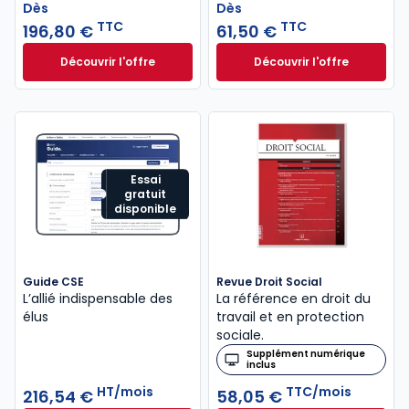
Dès
Dès
TTC
TTC
196,80 €
61,50 €
Découvrir l'offre
Découvrir l'offre
L'appel expert à partir de
Droit de la représ
Dès
Dès
196,80 €
TTC
61,50 €
TTC
Essai
gratuit
disponible
Guide CSE
Revue Droit Social
L’allié indispensable des
La référence en droit du
élus
travail et en protection
sociale.
Supplément numérique
inclus
HT/mois
TTC/mois
216,54 €
58,05 €