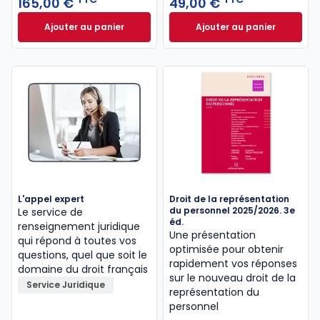
165,00 €
49,00 €
Ajouter au panier
Ajouter au panier
Mémento Comité social et économique et autres re
Le CSE dans les en
L'appel expert
Droit de la représentation
du personnel 2025/2026. 3e
Le service de
éd.
renseignement juridique
Une présentation
qui répond à toutes vos
optimisée pour obtenir
questions, quel que soit le
rapidement vos réponses
domaine du droit français
sur le nouveau droit de la
Service Juridique
représentation du
personnel