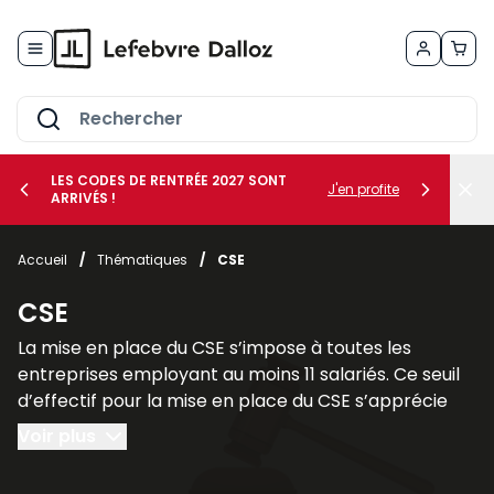
Allez au contenu
LES CODES DE RENTRÉE 2027 SONT
J'en profite
ARRIVÉS !
her le sous-menu Vos métiers
Accueil
/
Thématiques
/
CSE
her le sous-menu Vos besoins
CSE
La mise en place du CSE s’impose à toutes les
entreprises employant au moins 11 salariés. Ce seuil
d’effectif pour la mise en place du CSE s’apprécie
sur une période de 12 mois consécutifs.
Voir plus
Il faut cependant faire une distinction entre les