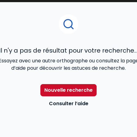
ves des salariés relatives aux salaires et à l'application du
attributions beaucoup plus étendues qui sont celles qu'ava
reprise, le CHSCT et les délégués du personnel. Il dispose
Il n'y a pas de résultat pour votre recherche..
Essayez avec une autre orthographe ou consultez la pag
d’aide pour découvrir les astuces de recherche.
Nouvelle recherche
Consulter l’aide