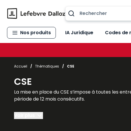
Allez au contenu
Nos produits
IA Juridique
Codes de 
Accueil
/
Thématiques
/
CSE
CSE
La mise en place du CSE s’impose à toutes les entre
période de 12 mois consécutifs.
Il faut cependant faire une distinction entre les ent
Voir plus
- entreprises de 11 à 49 salariés : le CSE a des att