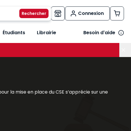
Connexion
Étudiants
Librairie
Besoin d'aide
os métiers
her le sous-menu Vos besoins
 pour la mise en place du CSE s’apprécie sur une
 plus :
égués du personnel. Il a pour mission de présenter à