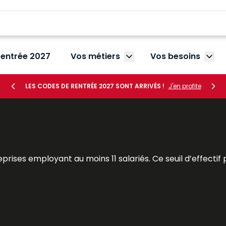
rentrée 2027
Vos métiers
Vos besoins
Afficher le sous-menu V
Affic
LES CODES DE RENTRÉE 2027 SONT ARRIVÉS !
J'en profite
prises employant au moins 11 salariés. Ce seuil d’effectif
reprises de moins de 50 salariés et celles de 50 salariés et
ributions restreintes qui reprennent celles des anciens dél