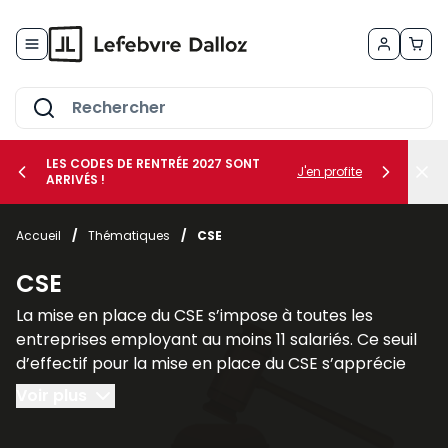
Allez au contenu
LES CODES DE RENTRÉE 2027 SONT
J'en profite
ARRIVÉS !
her le sous-menu Vos métiers
Accueil
/
Thématiques
/
CSE
her le sous-menu Vos besoins
CSE
La mise en place du CSE s’impose à toutes les
entreprises employant au moins 11 salariés. Ce seuil
d’effectif pour la mise en place du CSE s’apprécie
sur une période de 12 mois consécutifs.
Voir plus
Il faut cependant faire une distinction entre les