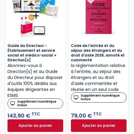
Guide du Directeur -
Code de l'entrée et du
Établissement et service
séjour des étrangers et du
social et médico-social +
droit d'asile 2026, annoté et
Direction[s]
commenté
Abonnez-vous à
la réglementation relative
Direction[s] et au Guide
à l'entrée, au séjour des
du Directeur pour disposer
étrangers et au droit
d'outils 100% dédiés aux
d'asile commentée et
équipes dirigeantes en
réunie en un seul code
ESMS
Supplément numérique
inclus
Supplément numérique
inclus
TTC
TTC
143,90 €
79,00 €
Ajouter au panier
Ajouter au panier
Guide du Directeur - Établissement et service socia
Code de l'entrée e