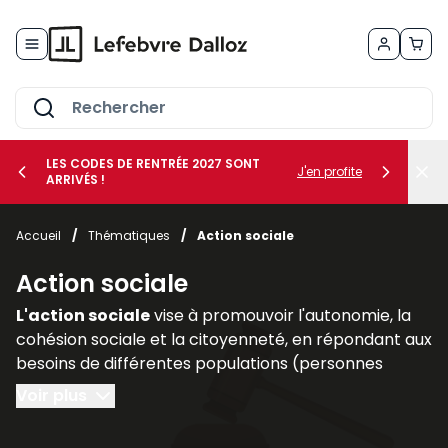
Allez au contenu
LES CODES DE RENTRÉE 2027 SONT
J'en profite
ARRIVÉS !
her le sous-menu Vos métiers
Accueil
/
Thématiques
/
Action sociale
her le sous-menu Vos besoins
Action sociale
L'action sociale
vise à promouvoir l'autonomie, la
cohésion sociale et la citoyenneté, en répondant aux
besoins de différentes populations (personnes
handicapées, personnes âgées, familles
Voir plus
vulnérables).