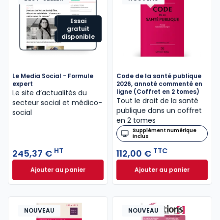
Essai
gratuit
disponible
Le Media Social - Formule
Code de la santé publique
expert
2026, annoté commenté en
ligne (Coffret en 2 tomes)
Le site d’actualités du
Tout le droit de la santé
secteur social et médico-
publique dans un coffret
social
en 2 tomes
Supplément numérique
inclus
HT
TTC
245,37 €
112,00 €
Ajouter au panier
Ajouter au panier
Le Media Social - Formule expert à 245,37 € HT
Code de la santé 
NOUVEAU
NOUVEAU