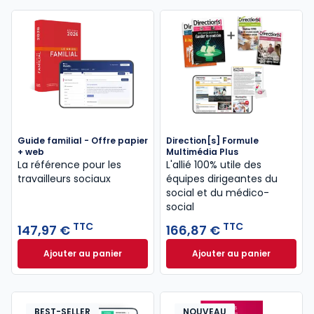
Guide familial - Offre papier
Direction[s] Formule
+ web
Multimédia Plus
La référence pour les
L'allié 100% utile des
travailleurs sociaux
équipes dirigeantes du
social et du médico-
social
TTC
TTC
147,97 €
166,87 €
Ajouter au panier
Ajouter au panier
Guide familial - Offre papier + web à 147,97 € TTC
Direction[s] Formu
BEST-SELLER
NOUVEAU