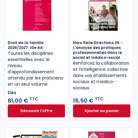
Droit de la famille
Hors Série Directions 35 -
2026/2027. 10e éd.
L'analyse des pratiques
professionnelles dans le
Toutes les disciplines
social et médico-social
essentielles avec le
Renforcez la collaboration
niveau
et l’intelligence collective
d’approfondissement
dans vos établissements
attendu par les praticiens
sociaux et médico-
en un seul volume.
sociaux.
Dès
TTC
TTC
81,00 €
15,50 €
Découvrir l'offre
Ajouter au panier
Droit de la famille 2026/2027. 10e éd. à partir de
Hors Série Directi
Dès
81,00 €
TTC