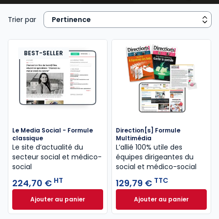
Pour aider les professionnels du secteur –
travailleurs sociaux, chefs de service, directeurs… – à
Trier par
mieux remplir leurs missions,
Lefebvre Dalloz
les
accompagne avec une information utile et
accessible répondant à leurs besoins : des contenus
BEST-SELLER
réglementaires et législatifs à jour, l’actualité en
temps réel, des exemples de bonnes pratiques…
Le Media Social - Formule
Direction[s] Formule
classique
Multimédia
Le site d’actualité du
L’allié 100% utile des
secteur social et médico-
équipes dirigeantes du
social
social et médico-social
HT
TTC
224,70 €
129,79 €
Ajouter au panier
Ajouter au panier
Le Media Social - Formule classique à 224,70 € HT
Direction[s] Formu