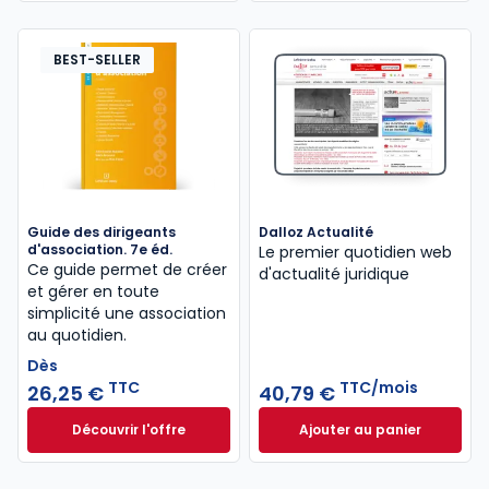
BEST-SELLER
Guide des dirigeants
Dalloz Actualité
d'association. 7e éd.
Le premier quotidien web
Ce guide permet de créer
d'actualité juridique
et gérer en toute
simplicité une association
au quotidien.
Dès
TTC
TTC/mois
26,25 €
40,79 €
Découvrir l'offre
Ajouter au panier
Guide des dirigeants d'association. 7e éd. à partir
Dalloz Actualité 
Dès
26,25 €
TTC