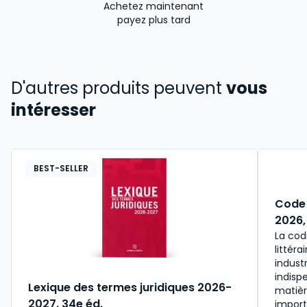
Achetez maintenant
payez plus tard
D'autres produits peuvent
vous
intéresser
BEST-SELLER
Code 
2026,
La codi
littéra
indust
indisp
Lexique des termes juridiques 2026-
matièr
2027. 34e éd.
import