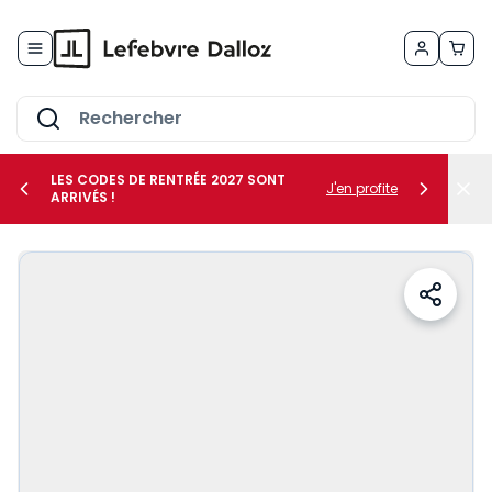
Allez au contenu
LES CODES DE RENTRÉE 2027 SONT
J'en profite
ARRIVÉS !
her le sous-menu Vos métiers
her le sous-menu Vos besoins