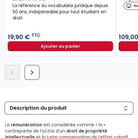
La référence du vocabulaire juridique depuis
Su
50 ans, indispensable pour tout étudiant en
droit.​
TTC
19,90 €
109,0
Ajouter au panier
Lexique des termes juridiques 202
Description du produit
La
rémunération
est considérée comme « la »
contrepartie de l’octroi d’un
droit de propriété
intellectuelle
et la juste compensation de l’effort créatif