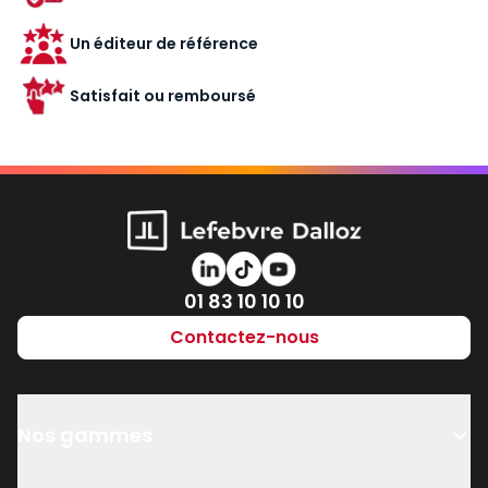
Un éditeur de référence
Satisfait ou remboursé
Numéro de téléphone
01 83 10 10 10
Contactez-nous
Nos gammes