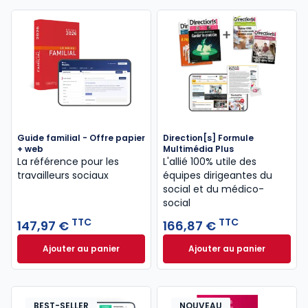
Guide familial - Offre papier
Direction[s] Formule
+ web
Multimédia Plus
La référence pour les
L'allié 100% utile des
travailleurs sociaux
équipes dirigeantes du
social et du médico-
social
TTC
TTC
147,97 €
166,87 €
Ajouter au panier
Ajouter au panier
Guide familial - Offre papier + web à 147,97 € TTC
Direction[s] Formu
BEST-SELLER
NOUVEAU