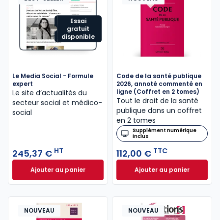
Essai
gratuit
disponible
Le Media Social - Formule
Code de la santé publique
expert
2026, annoté commenté en
ligne (Coffret en 2 tomes)
Le site d’actualités du
Tout le droit de la santé
secteur social et médico-
publique dans un coffret
social
en 2 tomes
Supplément numérique
inclus
HT
TTC
245,37 €
112,00 €
Ajouter au panier
Ajouter au panier
Le Media Social - Formule expert à 245,37 € HT
Code de la santé 
NOUVEAU
NOUVEAU