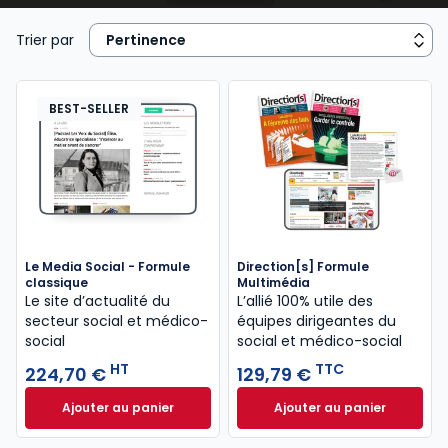
Pour aider les professionnels du secteur –
travailleurs sociaux, chefs de service, directeurs… – à
Trier par
mieux remplir leurs missions,
Lefebvre Dalloz
les
accompagne avec une information utile et
accessible répondant à leurs besoins : des contenus
BEST-SELLER
réglementaires et législatifs à jour, l’actualité en
temps réel, des exemples de bonnes pratiques…
Le Media Social - Formule
Direction[s] Formule
classique
Multimédia
Le site d’actualité du
L’allié 100% utile des
secteur social et médico-
équipes dirigeantes du
social
social et médico-social
HT
TTC
224,70 €
129,79 €
Ajouter au panier
Ajouter au panier
Le Media Social - Formule classique à 224,70 € HT
Direction[s] Formu