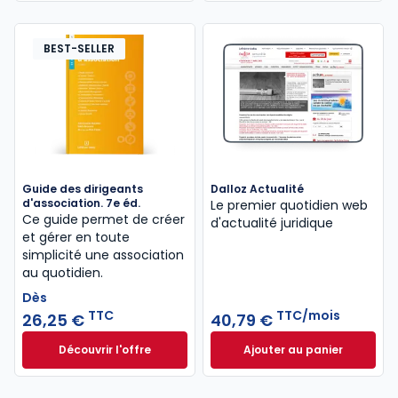
BEST-SELLER
Guide des dirigeants
Dalloz Actualité
d'association. 7e éd.
Le premier quotidien web
Ce guide permet de créer
d'actualité juridique
et gérer en toute
simplicité une association
au quotidien.
Dès
TTC
TTC/mois
26,25 €
40,79 €
Découvrir l'offre
Ajouter au panier
Guide des dirigeants d'association. 7e éd. à partir
Dalloz Actualité 
Dès
26,25 €
TTC