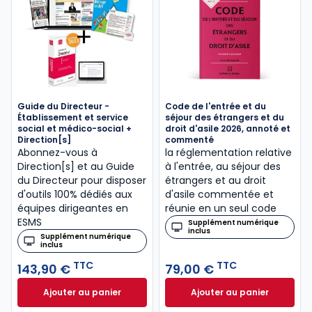
Guide du Directeur -
Code de l'entrée et du
Établissement et service
séjour des étrangers et du
social et médico-social +
droit d'asile 2026, annoté et
Direction[s]
commenté
Abonnez-vous à
la réglementation relative
Direction[s] et au Guide
à l'entrée, au séjour des
du Directeur pour disposer
étrangers et au droit
d'outils 100% dédiés aux
d'asile commentée et
équipes dirigeantes en
réunie en un seul code
ESMS
Supplément numérique
inclus
Supplément numérique
inclus
TTC
TTC
143,90 €
79,00 €
Ajouter au panier
Ajouter au panier
Guide du Directeur - Établissement et service socia
Code de l'entrée e