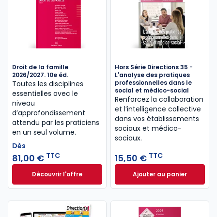
Droit de la famille
Hors Série Directions 35 -
2026/2027. 10e éd.
L'analyse des pratiques
professionnelles dans le
Toutes les disciplines
social et médico-social
essentielles avec le
Renforcez la collaboration
niveau
et l’intelligence collective
d’approfondissement
dans vos établissements
attendu par les praticiens
sociaux et médico-
en un seul volume.
sociaux.
Dès
TTC
TTC
81,00 €
15,50 €
Découvrir l'offre
Ajouter au panier
Droit de la famille 2026/2027. 10e éd. à partir de
Hors Série Directi
Dès
81,00 €
TTC