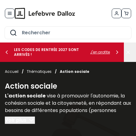
Allez au contenu
LES CODES DE RENTRÉE 2027 SONT
J'en profite
ARRIVÉS !
her le sous-menu Vos métiers
Accueil
/
Thématiques
/
Action sociale
her le sous-menu Vos besoins
Action sociale
L'action sociale
vise à promouvoir l'autonomie, la
cohésion sociale et la citoyenneté, en répondant aux
besoins de différentes populations (personnes
handicapées, personnes âgées, familles
Voir plus
vulnérables).