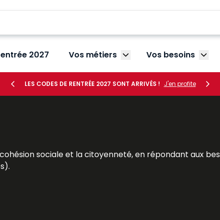
rentrée 2027
Vos métiers
Vos besoins
Afficher le sous-menu V
Affic
LES CODES DE RENTRÉE 2027 SONT ARRIVÉS !
J'en profite
 cohésion sociale et la citoyenneté, en répondant aux be
s).
urs sociaux, chefs de service, directeurs… – à mieux rempli
à leurs besoins : des contenus réglementaires et législati