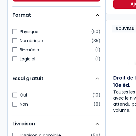
Immobilier
5
Aj
Format
NOUVEAU
Physique
50
Numérique
35
Bi-média
1
Logiciel
1
Droit de 
Essai gratuit
10e éd.
Toutes les 
Oui
10
avec le n
Non
8
attendu pa
volume.
Livraison
Livraison à domicile
54