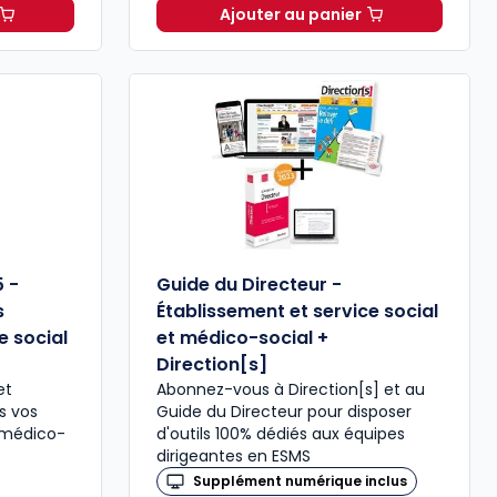
Ajouter au panier
 Social - Formule expert à 245,37 € HT
Code de la santé publiq
5 -
Guide du Directeur -
s
Établissement et service social
e social
et médico-social +
Direction[s]
et
Abonnez-vous à Direction[s] et au
ns vos
Guide du Directeur pour disposer
 médico-
d'outils 100% dédiés aux équipes
dirigeantes en ESMS
Supplément numérique inclus