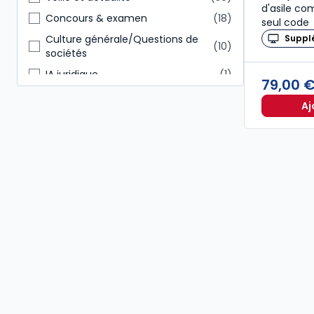
d'asile c
Autres
15
Concours & examen
18
seul code
Suppl
Culture générale/Questions de
10
sociétés
IA juridique
1
79,00 
Aj