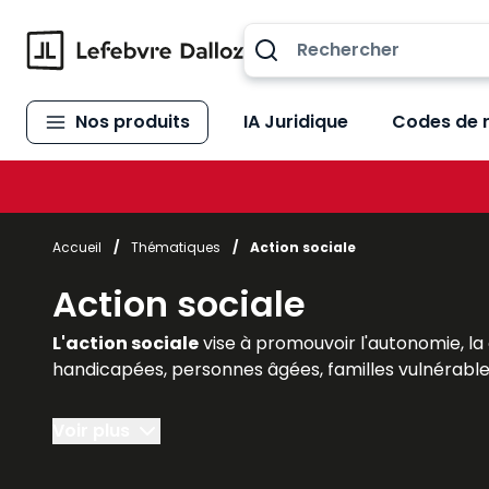
Allez au contenu
Nos produits
IA Juridique
Codes de 
Accueil
/
Thématiques
/
Action sociale
Action sociale
L'action sociale
vise à promouvoir l'autonomie, la
handicapées, personnes âgées, familles vulnérable
Pour aider les professionnels du secteur – travaille
Voir plus
avec une information utile et accessible répondant 
de bonnes pratiques…