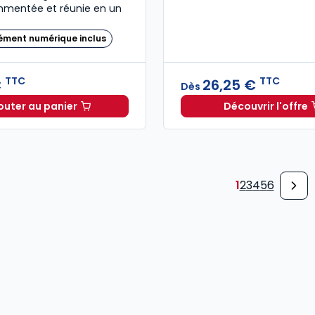
ommentée et réunie en un
ément numérique inclus
TTC
TTC
€
26,25 €
Dès
outer au panier
Découvrir l'offre
Code de l'entrée et du séjour des étrangers et du dr
Guide de
1
2
3
4
5
6