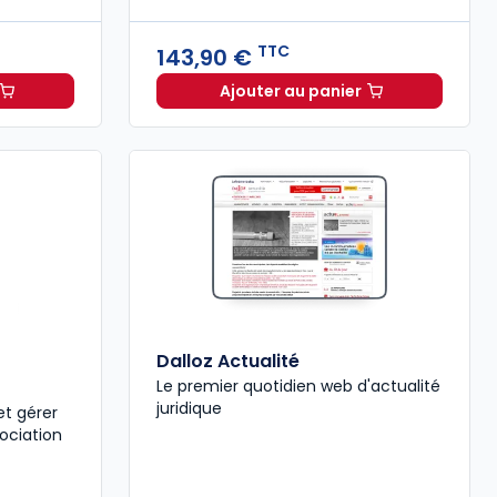
TTC
143,90 €
Ajouter au panier
ie Directions 35 - L'analyse des pratiques professionnelles d
1,00 €
TTC
Guide du Directeur - Éta
Dalloz Actualité
Le premier quotidien web d'actualité
juridique
et gérer
ociation