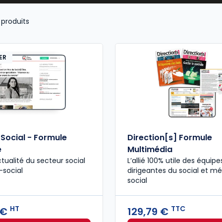
produits
ER
 Social - Formule
Direction[s] Formule
e
Multimédia
ctualité du secteur social
L’allié 100% utile des équipe
-social
dirigeantes du social et m
social
HT
TTC
 €
129,79 €