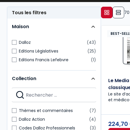
Tous les filtres
70
Maison
BEST-SELL
Dalloz
43
Editions Législatives
25
Editions Francis Lefebvre
1
Collection
Le Media
classiqu
Le site d’a
et médico
Thèmes et commentaires
7
Dalloz Action
4
224,70
Codes Dalloz Professionnels
3