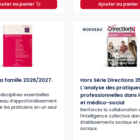
outer au panier
Ajouter au panier
Direction[s] Formule Multimédia Plus à 166,87 € TTC
Le Media
NOUVEAU
la famille 2026/2027.
Hors Série Directions 3
L'analyse des pratique
disciplines essentielles
professionnelles dans l
iveau d’approfondissement
et médico-social
r les praticiens en un seul
Renforcez la collaboration 
l’intelligence collective da
établissements sociaux et
sociaux.