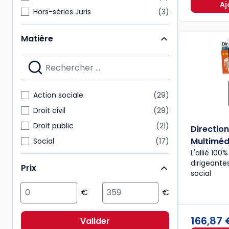
Aj
Hors-séries Juris
3
Bulletins
2
Matière
Guide
2
Guides Dalloz
2
Guides directions
2
Précis
2
Action sociale
29
Rapports CGLPL
2
Droit civil
29
Droit public
21
Directio
Multiméd
Social
17
L'allié 100
Affaires
12
dirigeante
Prix
Multimatières
10
social
Fiscal
8
Pénal
8
Environnement
6
166,87
Valider