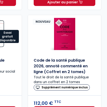
Ajouter au panier
n[s] Formule Multimédia à 129,79 € TTC
Guide familial - Offre p
NOUVEAU
Essai
gratuit
disponible
ule
Code de la santé publique
2026, annoté commenté en
eur social
ligne (Coffret en 2 tomes)
Tout le droit de la santé publique
dans un coffret en 2 tomes
Supplément numérique inclus
TTC
112,00 €