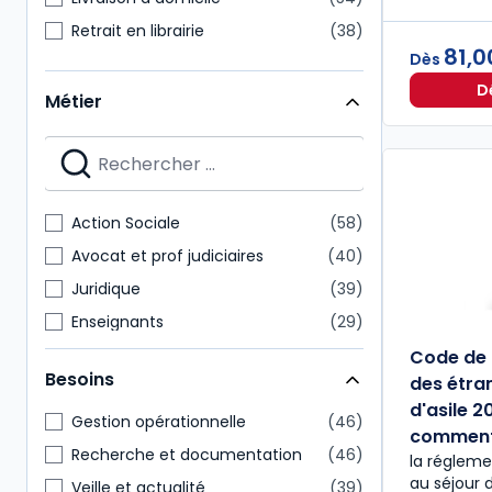
Retrait en librairie
38
81,0
Dès
D
Métier
Action Sociale
58
Avocat et prof judiciaires
40
Juridique
39
Enseignants
29
Étudiants
28
Code de l
Besoins
des étran
Direction générale
22
d'asile 2
Administratif et financier
21
Gestion opérationnelle
46
commen
Hygiène Sécurité Environnement
16
Recherche et documentation
46
la réglemen
au séjour 
Notaire
16
Veille et actualité
39