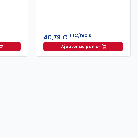
TTC/mois
40,79 €
Ajouter au panier
oit d'asile 2026, annoté et commenté à 79,00 € TTC
s dirigeants d'association. 7e éd. à partir de
Dalloz Actualité à 40,7
Dès
26,25 €
TT