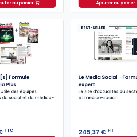
outer au panier
Ajouter au panier
Le Media Social - Formule classique à 224,70 € HT
Directio
BEST-SELLER
n[s] Formule
Le Media Social - Form
ia Plus
expert
% utile des équipes
Le site d’actualités du sect
s du social et du médico-
et médico-social
TTC
HT
 €
245,37 €