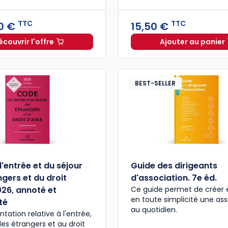
TTC
TTC
0 €
15,50 €
écouvrir l'offre
Ajouter au panier
Droit de la famille 2026/2027. 10e éd. à partir de
Hors Sér
Dès
8
BEST-SELLER
'entrée et du séjour
Guide des dirigeants
gers et du droit
d'association. 7e éd.
026, annoté et
Ce guide permet de créer 
en toute simplicité une ass
té
au quotidien.
tation relative à l'entrée,
des étrangers et au droit