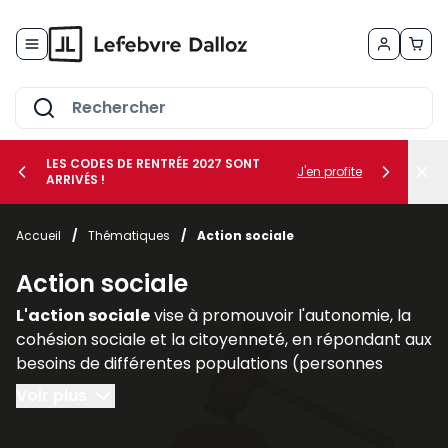
Allez au contenu
LES CODES DE RENTRÉE 2027 SONT
J'en profite
ARRIVÉS !
her le sous-menu Vos métiers
Accueil
/
Thématiques
/
Action sociale
her le sous-menu Vos besoins
Action sociale
L'action sociale
vise à promouvoir l'autonomie, la
cohésion sociale et la citoyenneté, en répondant aux
besoins de différentes populations (personnes
handicapées, personnes âgées, familles
Voir plus
vulnérables).