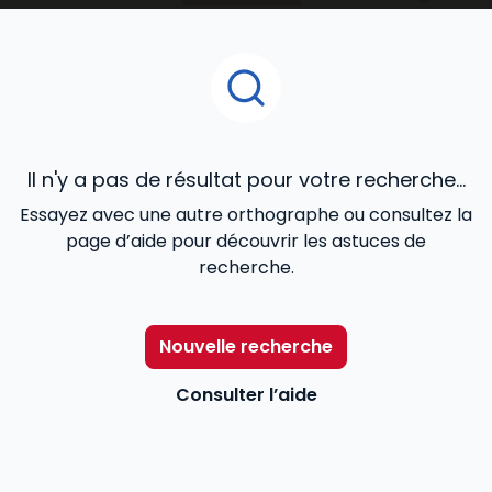
Pour aider les professionnels du secteur –
travailleurs sociaux, chefs de service, directeurs… – à
mieux remplir leurs missions,
Lefebvre Dalloz
les
accompagne avec une information utile et
accessible répondant à leurs besoins : des contenus
réglementaires et législatifs à jour, l’actualité en
temps réel, des exemples de bonnes pratiques…
Il n'y a pas de résultat pour votre recherche...
Essayez avec une autre orthographe ou consultez la
page d’aide pour découvrir les astuces de
recherche.
Nouvelle recherche
Consulter l’aide