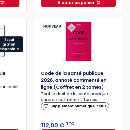
Ajouter au panier
n[s] Formule Multimédia à 129,79 € TTC
Guide familial - Offre p
NOUVEAU
Essai
gratuit
disponible
ule
Code de la santé publique
2026, annoté commenté en
eur social
ligne (Coffret en 2 tomes)
Tout le droit de la santé publique
dans un coffret en 2 tomes
Supplément numérique inclus
TTC
112,00 €