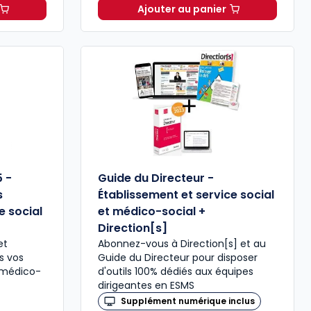
Ajouter au panier
 Social - Formule expert à 245,37 € HT
Code de la santé publiq
5 -
Guide du Directeur -
s
Établissement et service social
e social
et médico-social +
Direction[s]
et
Abonnez-vous à Direction[s] et au
ns vos
Guide du Directeur pour disposer
 médico-
d'outils 100% dédiés aux équipes
dirigeantes en ESMS
Supplément numérique inclus