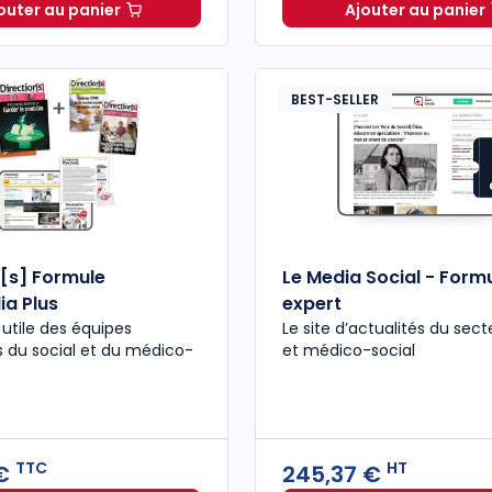
outer au panier
Ajouter au panier
Le Media Social - Formule classique à 224,70 € HT
Directio
BEST-SELLER
n[s] Formule
Le Media Social - Form
ia Plus
expert
% utile des équipes
Le site d’actualités du sect
s du social et du médico-
et médico-social
TTC
HT
 €
245,37 €