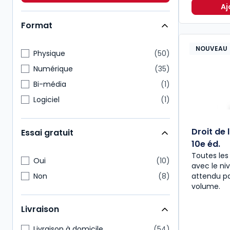
Immobilier
5
Aj
Format
NOUVEAU
Physique
50
Numérique
35
Bi-média
1
Logiciel
1
Droit de 
Essai gratuit
10e éd.
Toutes les 
Oui
10
avec le n
Non
8
attendu pa
volume.
Livraison
Livraison à domicile
54