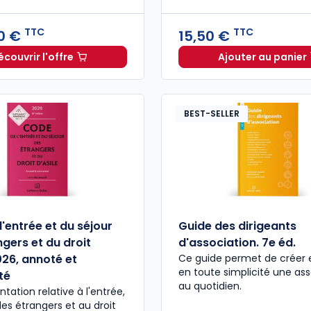
TTC
TTC
0 €
15,50 €
écouvrir l'offre
Ajouter au panier
Droit de la famille 2026/2027. 10e éd. à partir de
Hors Sér
Dès
8
BEST-SELLER
'entrée et du séjour
Guide des dirigeants
gers et du droit
d'association. 7e éd.
026, annoté et
Ce guide permet de créer 
en toute simplicité une ass
té
au quotidien.
tation relative à l'entrée,
des étrangers et au droit