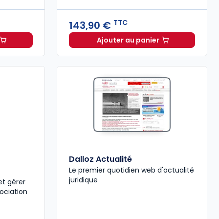
TTC
143,90 €
Ajouter au panier
ie Directions 35 - L'analyse des pratiques professionnelles d
1,00 €
TTC
Guide du Directeur - Éta
Dalloz Actualité
Le premier quotidien web d'actualité
juridique
et gérer
ociation