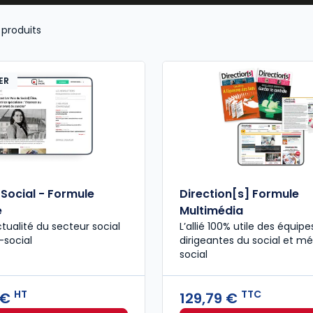
produits
ER
 Social - Formule
Direction[s] Formule
e
Multimédia
ctualité du secteur social
L’allié 100% utile des équipe
-social
dirigeantes du social et m
social
HT
TTC
 €
129,79 €