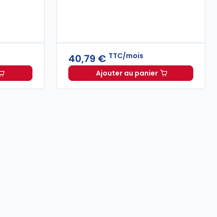
TTC/mois
40,79 €
Ajouter au panier
oit d'asile 2026, annoté et commenté à 79,00 € TTC
s dirigeants d'association. 7e éd. à partir de
Dalloz Actualité à 40,7
Dès
26,25 €
TT