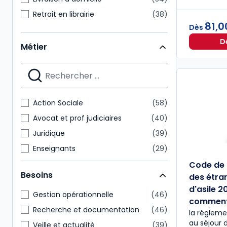
Retrait en librairie
38
81,0
Dès
D
Métier
Action Sociale
58
Avocat et prof judiciaires
40
Juridique
39
Enseignants
29
Étudiants
28
Code de l
Besoins
des étran
Direction générale
22
d'asile 2
Administratif et financier
21
Gestion opérationnelle
46
commen
Hygiène Sécurité Environnement
16
Recherche et documentation
46
la réglemen
au séjour 
Notaire
16
Veille et actualité
39