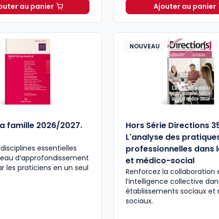
outer au panier
Ajouter au panier
Direction[s] Formule Multimédia Plus à 166,87 € TTC
Le Media
NOUVEAU
la famille 2026/2027.
Hors Série Directions 3
L'analyse des pratique
disciplines essentielles
professionnelles dans l
iveau d’approfondissement
et médico-social
r les praticiens en un seul
Renforcez la collaboration 
l’intelligence collective da
établissements sociaux et
sociaux.