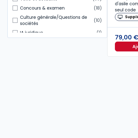
d'asile c
Autres
15
Concours & examen
18
seul code
Suppl
Culture générale/Questions de
10
sociétés
IA juridique
1
79,00 
Aj