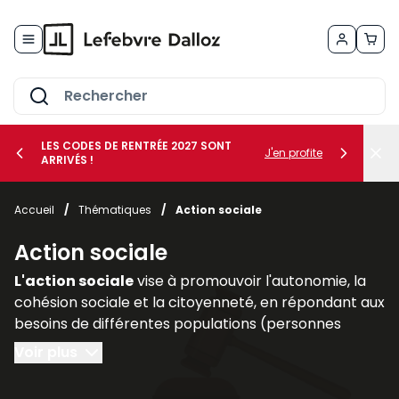
Allez au contenu
LES CODES DE RENTRÉE 2027 SONT
J'en profite
ARRIVÉS !
her le sous-menu Vos métiers
Accueil
/
Thématiques
/
Action sociale
her le sous-menu Vos besoins
Action sociale
L'action sociale
vise à promouvoir l'autonomie, la
cohésion sociale et la citoyenneté, en répondant aux
besoins de différentes populations (personnes
handicapées, personnes âgées, familles
Voir plus
vulnérables).