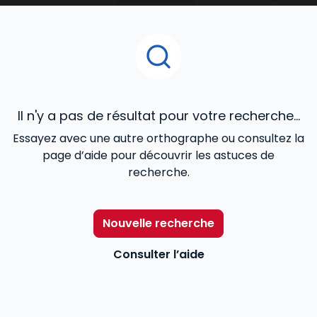
Pour aider les professionnels du secteur –
travailleurs sociaux, chefs de service, directeurs… – à
mieux remplir leurs missions,
Lefebvre Dalloz
les
accompagne avec une information utile et
accessible répondant à leurs besoins : des contenus
réglementaires et législatifs à jour, l’actualité en
temps réel, des exemples de bonnes pratiques…
Il n'y a pas de résultat pour votre recherche...
Essayez avec une autre orthographe ou consultez la
page d’aide pour découvrir les astuces de
recherche.
Nouvelle recherche
Consulter l’aide