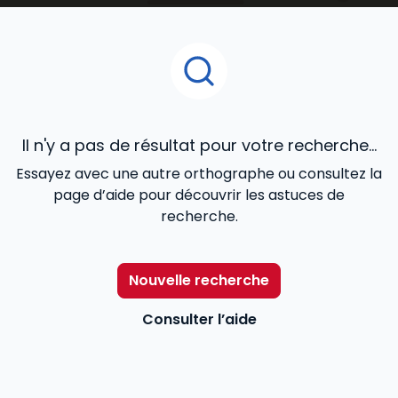
Pour aider les professionnels du secteur –
travailleurs sociaux, chefs de service, directeurs… – à
mieux remplir leurs missions,
Lefebvre Dalloz
les
accompagne avec une information utile et
accessible répondant à leurs besoins : des contenus
réglementaires et législatifs à jour, l’actualité en
temps réel, des exemples de bonnes pratiques…
Il n'y a pas de résultat pour votre recherche...
Essayez avec une autre orthographe ou consultez la
page d’aide pour découvrir les astuces de
recherche.
Nouvelle recherche
Consulter l’aide