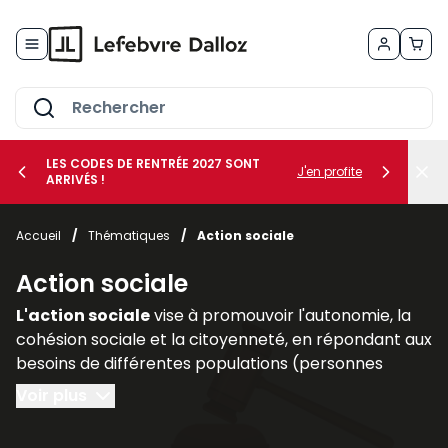
Allez au contenu
LES CODES DE RENTRÉE 2027 SONT
J'en profite
ARRIVÉS !
her le sous-menu Vos métiers
Accueil
/
Thématiques
/
Action sociale
her le sous-menu Vos besoins
Action sociale
L'action sociale
vise à promouvoir l'autonomie, la
cohésion sociale et la citoyenneté, en répondant aux
besoins de différentes populations (personnes
handicapées, personnes âgées, familles
Voir plus
vulnérables).