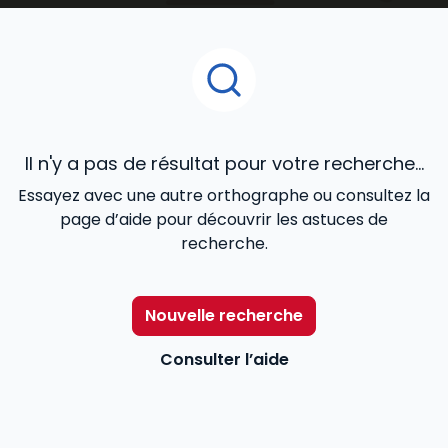
Pour aider les professionnels du secteur –
travailleurs sociaux, chefs de service, directeurs… – à
mieux remplir leurs missions,
Lefebvre Dalloz
les
accompagne avec une information utile et
accessible répondant à leurs besoins : des contenus
réglementaires et législatifs à jour, l’actualité en
temps réel, des exemples de bonnes pratiques…
Il n'y a pas de résultat pour votre recherche...
Essayez avec une autre orthographe ou consultez la
page d’aide pour découvrir les astuces de
recherche.
Nouvelle recherche
Consulter l’aide