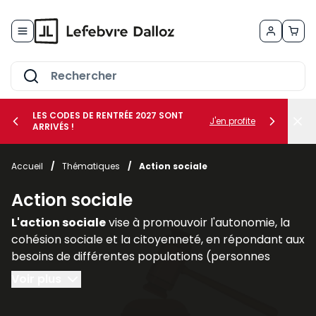
Allez au contenu
LES CODES DE RENTRÉE 2027 SONT
J'en profite
ARRIVÉS !
her le sous-menu Vos métiers
Accueil
/
Thématiques
/
Action sociale
her le sous-menu Vos besoins
Action sociale
L'action sociale
vise à promouvoir l'autonomie, la
cohésion sociale et la citoyenneté, en répondant aux
besoins de différentes populations (personnes
handicapées, personnes âgées, familles
Voir plus
vulnérables).