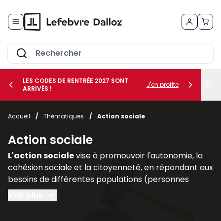
Allez au contenu
LES CODES DE RENTRÉE 2027 SONT
J'en profite
ARRIVÉS !
her le sous-menu Vos métiers
Accueil
/
Thématiques
/
Action sociale
her le sous-menu Vos besoins
Action sociale
L'action sociale
vise à promouvoir l'autonomie, la
cohésion sociale et la citoyenneté, en répondant aux
besoins de différentes populations (personnes
handicapées, personnes âgées, familles
Voir plus
vulnérables).