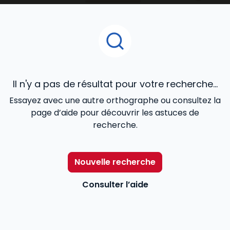
Pour aider les professionnels du secteur –
travailleurs sociaux, chefs de service, directeurs… – à
mieux remplir leurs missions,
Lefebvre Dalloz
les
accompagne avec une information utile et
accessible répondant à leurs besoins : des contenus
réglementaires et législatifs à jour, l’actualité en
temps réel, des exemples de bonnes pratiques…
Il n'y a pas de résultat pour votre recherche...
Essayez avec une autre orthographe ou consultez la
page d’aide pour découvrir les astuces de
recherche.
Nouvelle recherche
Consulter l’aide