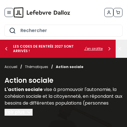
Allez au contenu
LES CODES DE RENTRÉE 2027 SONT
J'en profite
ARRIVÉS !
her le sous-menu Vos métiers
Accueil
/
Thématiques
/
Action sociale
her le sous-menu Vos besoins
Action sociale
L'action sociale
vise à promouvoir l'autonomie, la
cohésion sociale et la citoyenneté, en répondant aux
besoins de différentes populations (personnes
handicapées, personnes âgées, familles
Voir plus
vulnérables).