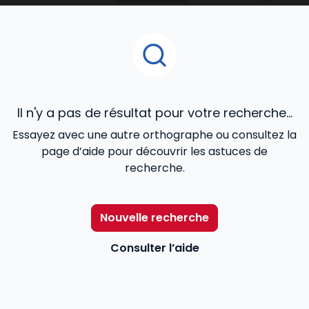
Pour aider les professionnels du secteur –
travailleurs sociaux, chefs de service, directeurs… – à
mieux remplir leurs missions,
Lefebvre Dalloz
les
accompagne avec une information utile et
accessible répondant à leurs besoins : des contenus
réglementaires et législatifs à jour, l’actualité en
temps réel, des exemples de bonnes pratiques…
Il n'y a pas de résultat pour votre recherche...
Essayez avec une autre orthographe ou consultez la
page d’aide pour découvrir les astuces de
recherche.
Nouvelle recherche
Consulter l’aide