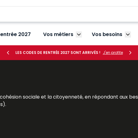
rentrée 2027
Vos métiers
Vos besoins
Afficher le sous-menu V
Affic
LES CODES DE RENTRÉE 2027 SONT ARRIVÉS !
J'en profite
 cohésion sociale et la citoyenneté, en répondant aux be
s).
urs sociaux, chefs de service, directeurs… – à mieux rempli
à leurs besoins : des contenus réglementaires et législati