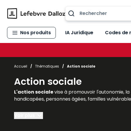
Allez au contenu
Nos produits
IA Juridique
Codes de 
Accueil
/
Thématiques
/
Action sociale
Action sociale
L'action sociale
vise à promouvoir l'autonomie, la
handicapées, personnes âgées, familles vulnérable
Pour aider les professionnels du secteur – travaille
Voir plus
avec une information utile et accessible répondant 
de bonnes pratiques…