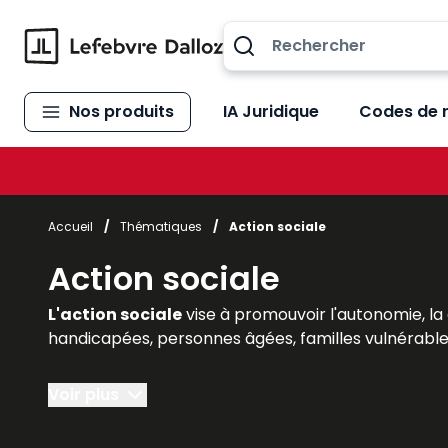
Allez au contenu
Nos produits
IA Juridique
Codes de 
Accueil
/
Thématiques
/
Action sociale
Action sociale
L'action sociale
vise à promouvoir l'autonomie, la
handicapées, personnes âgées, familles vulnérable
Pour aider les professionnels du secteur – travaille
Voir plus
avec une information utile et accessible répondant 
de bonnes pratiques…