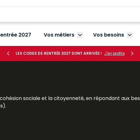
rentrée 2027
Vos métiers
Vos besoins
Afficher le sous-menu V
Affic
LES CODES DE RENTRÉE 2027 SONT ARRIVÉS !
J'en profite
 cohésion sociale et la citoyenneté, en répondant aux be
s).
urs sociaux, chefs de service, directeurs… – à mieux rempli
à leurs besoins : des contenus réglementaires et législati