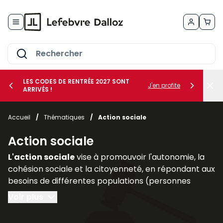
Allez au contenu
LES CODES DE RENTRÉE 2027 SONT
J'en profite
ARRIVÉS !
her le sous-menu Vos métiers
Accueil
/
Thématiques
/
Action sociale
her le sous-menu Vos besoins
Action sociale
L'action sociale
vise à promouvoir l'autonomie, la
cohésion sociale et la citoyenneté, en répondant aux
besoins de différentes populations (personnes
handicapées, personnes âgées, familles
Voir plus
vulnérables).