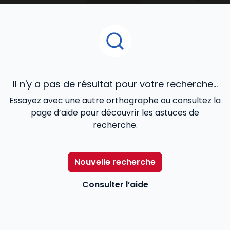
Pour aider les professionnels du secteur –
travailleurs sociaux, chefs de service, directeurs… – à
mieux remplir leurs missions,
Lefebvre Dalloz
les
accompagne avec une information utile et
accessible répondant à leurs besoins : des contenus
réglementaires et législatifs à jour, l’actualité en
temps réel, des exemples de bonnes pratiques…
Il n'y a pas de résultat pour votre recherche...
Essayez avec une autre orthographe ou consultez la
page d’aide pour découvrir les astuces de
recherche.
Nouvelle recherche
Consulter l’aide