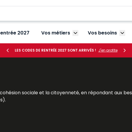
rentrée 2027
Vos métiers
Vos besoins
Afficher le sous-menu V
Affic
LES CODES DE RENTRÉE 2027 SONT ARRIVÉS !
J'en profite
 cohésion sociale et la citoyenneté, en répondant aux be
s).
urs sociaux, chefs de service, directeurs… – à mieux rempli
à leurs besoins : des contenus réglementaires et législati