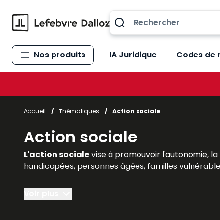
Allez au contenu
Nos produits
IA Juridique
Codes de 
Accueil
/
Thématiques
/
Action sociale
Action sociale
L'action sociale
vise à promouvoir l'autonomie, la
handicapées, personnes âgées, familles vulnérable
Pour aider les professionnels du secteur – travaille
Voir plus
avec une information utile et accessible répondant 
de bonnes pratiques…