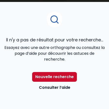
Pour aider les professionnels du secteur –
travailleurs sociaux, chefs de service, directeurs… – à
mieux remplir leurs missions,
Lefebvre Dalloz
les
accompagne avec une information utile et
accessible répondant à leurs besoins : des contenus
réglementaires et législatifs à jour, l’actualité en
temps réel, des exemples de bonnes pratiques…
Il n'y a pas de résultat pour votre recherche...
Essayez avec une autre orthographe ou consultez la
page d’aide pour découvrir les astuces de
recherche.
Nouvelle recherche
Consulter l’aide