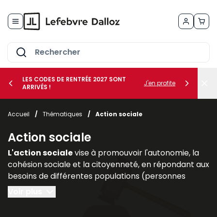
Allez au contenu
LES CODES DE RENTRÉE 2027 SONT
J'en profite
ARRIVÉS !
her le sous-menu Vos métiers
Accueil
/
Thématiques
/
Action sociale
her le sous-menu Vos besoins
Action sociale
L'action sociale
vise à promouvoir l'autonomie, la
cohésion sociale et la citoyenneté, en répondant aux
besoins de différentes populations (personnes
handicapées, personnes âgées, familles
Voir plus
vulnérables).