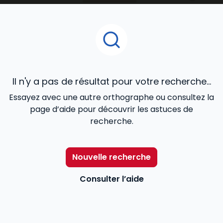
Pour aider les professionnels du secteur –
travailleurs sociaux, chefs de service, directeurs… – à
mieux remplir leurs missions,
Lefebvre Dalloz
les
accompagne avec une information utile et
accessible répondant à leurs besoins : des contenus
réglementaires et législatifs à jour, l’actualité en
temps réel, des exemples de bonnes pratiques…
Il n'y a pas de résultat pour votre recherche...
Essayez avec une autre orthographe ou consultez la
page d’aide pour découvrir les astuces de
recherche.
Nouvelle recherche
Consulter l’aide