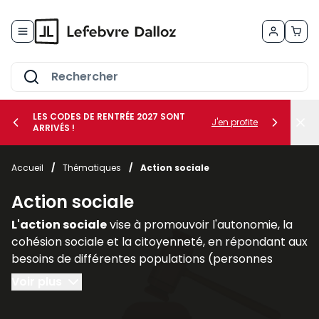
Allez au contenu
LES CODES DE RENTRÉE 2027 SONT
J'en profite
ARRIVÉS !
her le sous-menu Vos métiers
Accueil
/
Thématiques
/
Action sociale
her le sous-menu Vos besoins
Action sociale
L'action sociale
vise à promouvoir l'autonomie, la
cohésion sociale et la citoyenneté, en répondant aux
besoins de différentes populations (personnes
handicapées, personnes âgées, familles
Voir plus
vulnérables).