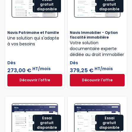
gratuit
gratuit
disponible
disponible
Navis Patrimoine et Famille
Navis Immobilier - Option
fiscalité immobilière
Une solution qui s'adapte
Votre solution
à vos besoins
documentaire experte
dédiée au droit immobilier
Dès
Dès
HT/mois
HT/mois
273,00 €
379,25 €
Découvrir l'offre
Découvrir l'offre
Navis Patrimoine et Famille à partir de
Navis Immobilier -
Dès
Dès
273,00 €
HT/mois
379,25 €
HT/mois
Essai
Essai
gratuit
gratuit
disponible
disponible