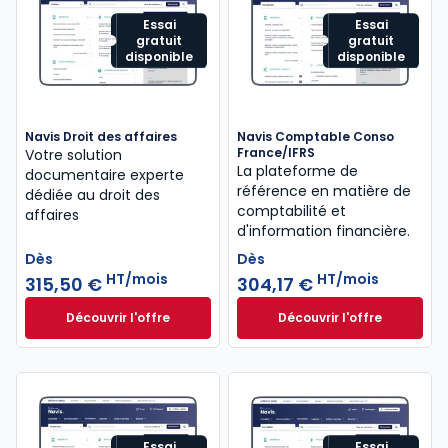
Essai
Essai
gratuit
gratuit
disponible
disponible
Navis Droit des affaires
Navis Comptable Conso
France/IFRS
Votre solution
La plateforme de
documentaire experte
référence en matière de
dédiée au droit des
comptabilité et
affaires
d'information financière.
Dès
Dès
HT/mois
HT/mois
315,50 €
304,17 €
Découvrir l'offre
Découvrir l'offre
Navis Droit des affaires à partir de
Navis Comptable C
Dès
Dès
315,50 €
HT/mois
304,17 €
HT/mois
Essai
Essai