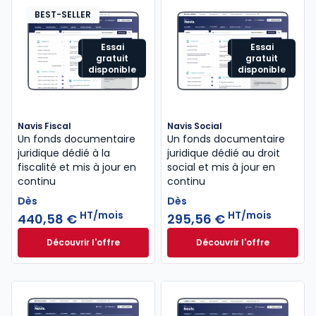
BEST-SELLER
Essai
Essai
gratuit
gratuit
disponible
disponible
Navis Fiscal
Navis Social
Un fonds documentaire
Un fonds documentaire
juridique dédié à la
juridique dédié au droit
fiscalité et mis à jour en
social et mis à jour en
continu
continu
Dès
Dès
HT/mois
HT/mois
440,58 €
295,56 €
Découvrir l'offre
Découvrir l'offre
Navis Fiscal à partir de
Navis Social à part
Dès
Dès
440,58 €
HT/mois
295,56 €
HT/mois