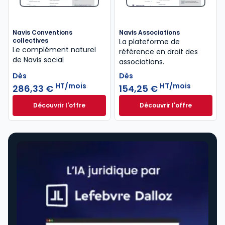
Navis Conventions
Navis Associations
collectives
La plateforme de
Le complément naturel
référence en droit des
de Navis social
associations.
Dès
Dès
HT/mois
HT/mois
286,33 €
154,25 €
Découvrir l'offre
Découvrir l'offre
Navis Conventions collectives à partir de
Navis Associations
Dès
Dès
286,33 €
HT/mois
154,25 €
HT/mois