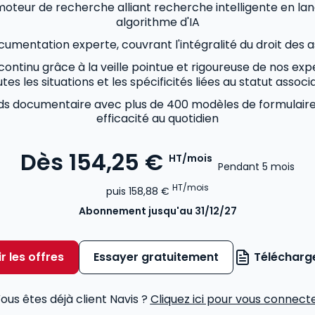
oteur de recherche alliant recherche intelligente en lan
algorithme d'IA
umentation experte, couvrant l'intégralité du droit des a
 continu grâce à la veille pointue et rigoureuse de nos ex
tes les situations et les spécificités liées au statut associa
nds documentaire avec plus de 400 modèles de formulair
efficacité au quotidien
Dès
154,25 €
HT/mois
Pendant 5 mois
HT/mois
puis
158,88 €
Abonnement
jusqu'au 31/12/27
r les offres
Essayer gratuitement
Télécharge
ous êtes déjà client Navis ?
Cliquez ici pour vous connect