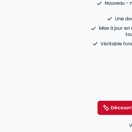
Nouveau - m
Une doc
Mise à jour en
tou
Véritable fo
Découvri
V