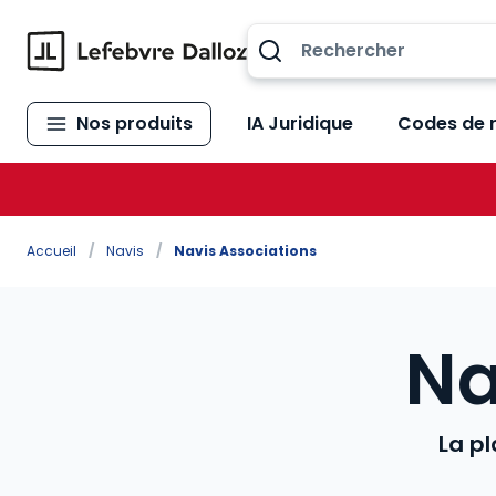
Allez au contenu
Nos produits
IA Juridique
Codes de 
Accueil
/
Navis
/
Navis Associations
Na
La pl