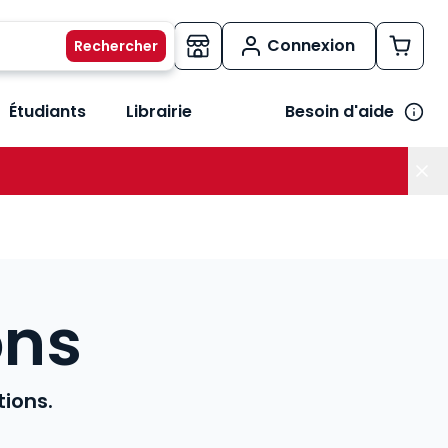
Connexion
Étudiants
Librairie
Besoin d'aide
os métiers
her le sous-menu Vos besoins
ons
tions.