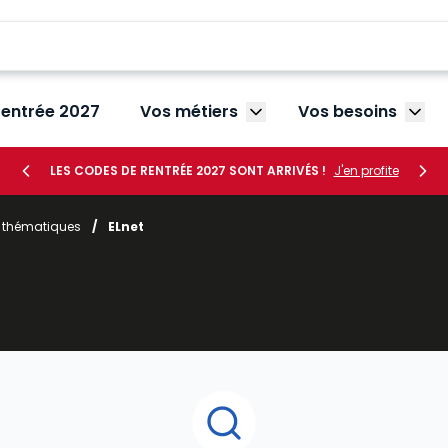
rentrée 2027
Vos métiers
Vos besoins
Afficher le sous-menu V
Affic
LES CODES DE RENTRÉE 2027 SONT ARRIVÉS !
J'en profite
r thématiques
/
ELnet