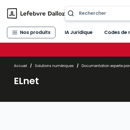
Allez au contenu
Nos produits
IA Juridique
Codes de 
Accueil
/
Solutions numériques
/
Documentation experte pa
ELnet