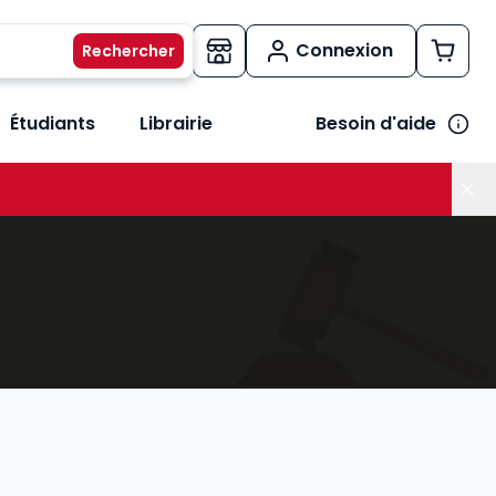
Connexion
Étudiants
Librairie
Besoin d'aide
os métiers
her le sous-menu Vos besoins