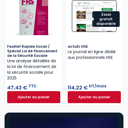
Essai
gratuit
disponible
Feuillet Rapide Social /
actuEL HSE
Spécial Loi de financement
Le journal en ligne dédié
de la Sécurité Sociale
aux professionnels HSE
Une analyse détaillée de
la loi de financement de
la sécurité sociale pour
2025
TTC
HT/mois
47,43 €
114,22 €
Ajouter au panier
Ajouter au panier
Feuillet Rapide Social / Spécial Loi de financement
actuEL HSE à 114,2