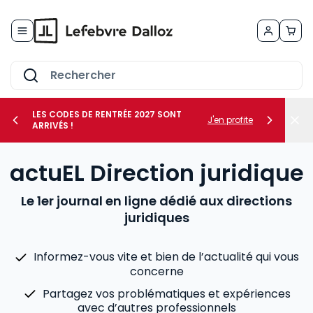
Allez au contenu
LES CODES DE RENTRÉE 2027 SONT
J'en profite
ARRIVÉS !
her le sous-menu Vos métiers
actuEL Direction juridique
her le sous-menu Vos besoins
Le 1er journal en ligne dédié aux directions
juridiques
Informez-vous vite et bien de l’actualité qui vous
concerne
Partagez vos problématiques et expériences
avec d’autres professionnels