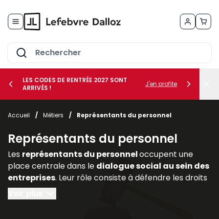
Allez au contenu
LES CODES DE RENTRÉE 2027 SONT
J'en profite
ARRIVÉS !
her le sous-menu Vos métiers
Accueil
/
Métiers
/
Représentants du personnel
her le sous-menu Vos besoins
Représentants du personnel
Les
représentants du personnel
occupent une
place centrale dans le
dialogue social au sein des
entreprises
. Leur rôle consiste à défendre les droits
et intérêts des salariés, à relayer leurs
Voir plus
préoccupations auprès de la direction et à
participer activement aux discussions relatives aux