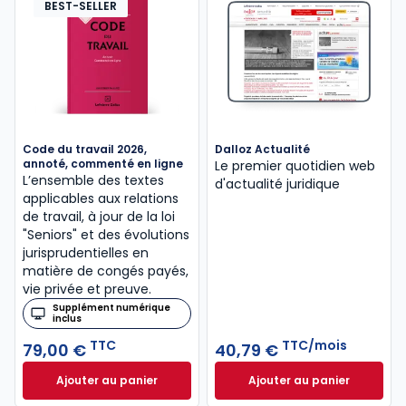
BEST-SELLER
Code du travail 2026,
Dalloz Actualité
annoté, commenté en ligne
Le premier quotidien web
L’ensemble des textes
d'actualité juridique
applicables aux relations
de travail, à jour de la loi
"Seniors" et des évolutions
jurisprudentielles en
matière de congés payés,
vie privée et preuve.
Supplément numérique
inclus
TTC
TTC/mois
79,00 €
40,79 €
Ajouter au panier
Ajouter au panier
Code du travail 2026, annoté, commenté en ligne à
Dalloz Actualité 