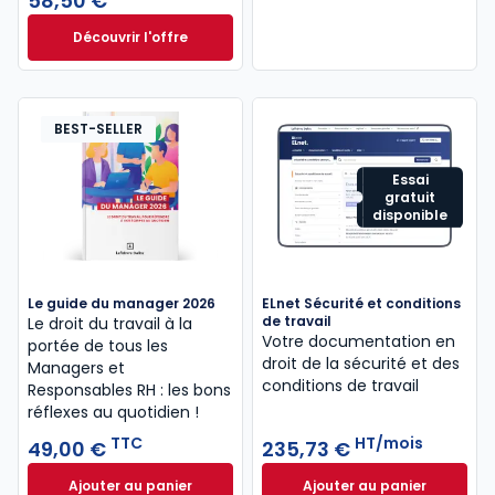
58,50 €
Découvrir l'offre
Droit de la négociation collective 2024/25. 2e éd. à 
Dès
58,50 €
TTC
BEST-SELLER
Essai
gratuit
disponible
Le guide du manager 2026
ELnet Sécurité et conditions
de travail
Le droit du travail à la
Votre documentation en
portée de tous les
droit de la sécurité ​et des
Managers et
conditions de travail
Responsables RH : les bons
réflexes au quotidien !
TTC
HT/mois
49,00 €
235,73 €
Ajouter au panier
Ajouter au panier
Le guide du manager 2026 à 49,00 € TTC
ELnet Sécurité et 