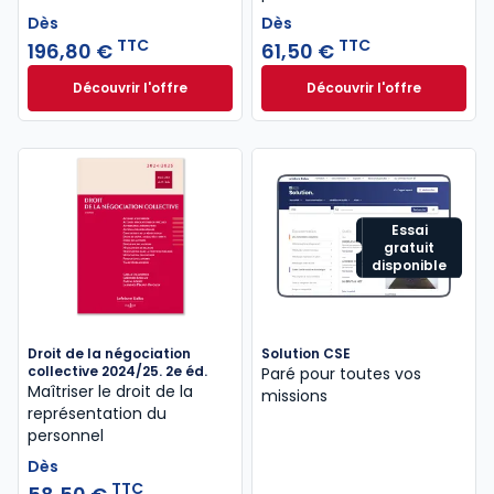
Dès
Dès
TTC
TTC
196,80 €
61,50 €
Découvrir l'offre
Découvrir l'offre
L'appel expert à partir de
Droit de la représ
Dès
Dès
196,80 €
TTC
61,50 €
TTC
Essai
gratuit
disponible
Droit de la négociation
Solution CSE
collective 2024/25. 2e éd.
Paré pour toutes vos
Maîtriser le droit de la
missions
représentation du
personnel
Dès
TTC