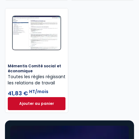
Mémentis Comité social et
économique
Toutes les règles régissant
les relations de travail
HT/mois
41,83 €
Ajouter au panier
Mémentis Comité social et économique à 41,83 €
H