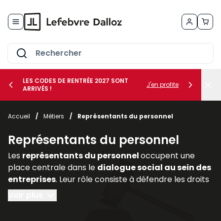
Allez au contenu
LES CODES DE RENTRÉE 2027 SONT
J'en profite
ARRIVÉS !
her le sous-menu Vos métiers
Accueil
/
Métiers
/
Représentants du personnel
her le sous-menu Vos besoins
Représentants du personnel
Les
représentants du personnel
occupent une
place centrale dans le
dialogue social au sein des
entreprises
. Leur rôle consiste à défendre les droits
et intérêts des salariés, à relayer leurs
Voir plus
préoccupations auprès de la direction et à
participer activement aux discussions relatives aux