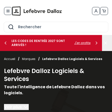
Allez au contenu
LES CODES DE RENTRÉE 2027 SONT
J'en profite
ARRIVÉS !
her le sous-menu Vos métiers
Accueil
/
Marques
/
Lefebvre Dalloz Logiciels & Services
her le sous-menu Vos besoins
Lefebvre Dalloz Logiciels &
Services
Toute l'intelligence de Lefebvre Dalloz dans vos
logiciels.
Conçus autour du droit et de la conformité, nos
Voir plus
solutions logicielles et nos services vous