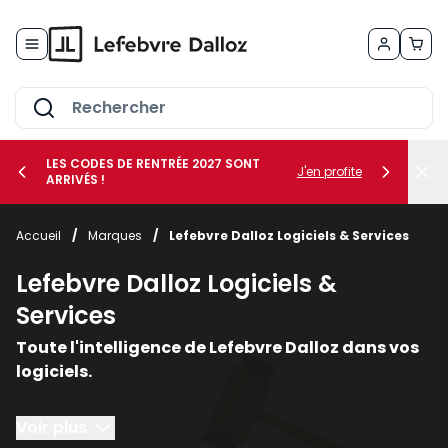
Allez au contenu
LES CODES DE RENTRÉE 2027 SONT
J'en profite
ARRIVÉS !
her le sous-menu Vos métiers
Accueil
/
Marques
/
Lefebvre Dalloz Logiciels & Services
her le sous-menu Vos besoins
Lefebvre Dalloz Logiciels &
Services
Toute l'intelligence de Lefebvre Dalloz dans vos
logiciels.
Conçus autour du droit et de la conformité, nos
Voir plus
solutions logicielles et nos services vous