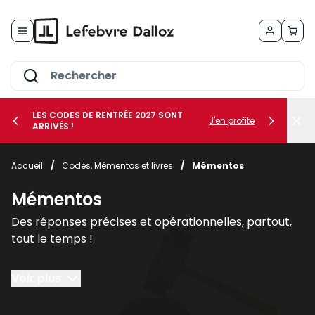
Allez au contenu
LES CODES DE RENTRÉE 2027 SONT
J'en profite
ARRIVÉS !
her le sous-menu Vos métiers
Accueil
/
Codes, Mémentos et livres
/
Mémentos
her le sous-menu Vos besoins
Mémentos
Des réponses précises et opérationnelles, partout,
tout le temps !
Le
Mémento
est un véritable
outil de travail
Voir plus
couvrant l'intégralité d'une matière pour traiter
toutes vos problématiques.