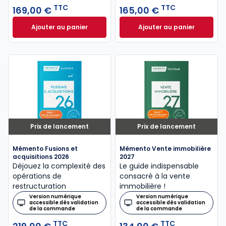
TTC
TTC
169,00 €
165,00 €
Ajouter au panier
Ajouter au panier
Mémento Successions libéralités 2026 à 169,00 € T
Mémento Comité so
Prix de lancement
Prix de lancement
Mémento Fusions et
Mémento Vente immobilière
acquisitions 2026
2027
Déjouez la complexité des
Le guide indispensable
opérations de
consacré à la vente
restructuration
immobilière !
Version numérique
Version numérique
accessible dès validation
accessible dès validation
de la commande
de la commande
TTC
TTC