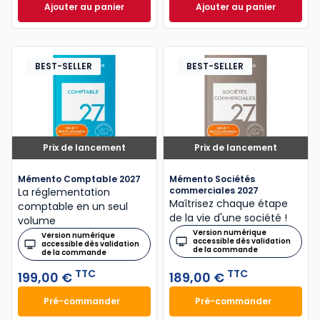
Ajouter au panier
Ajouter au panier
Mémento Fiscal 2026 à 215,00 € TTC
Mémento Social 20
BEST-SELLER
BEST-SELLER
Prix de lancement
Prix de lancement
Mémento Comptable 2027
Mémento Sociétés
commerciales 2027
La réglementation
Maîtrisez chaque étape
comptable en un seul
de la vie d'une société !
volume
Version numérique
Version numérique
accessible dès validation
accessible dès validation
de la commande
de la commande
TTC
TTC
199,00 €
189,00 €
Pré-commander
Pré-commander
Mémento Comptable 2027 à 199,00 € TTC
Mémento Sociétés