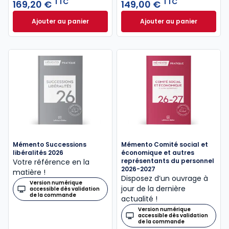
TTC
TTC
169,20 €
149,00 €
Ajouter au panier
Ajouter au panier
Mémento Paie 2026 - 100% numérique à 169,20 € T
Mémento Associati
Mémento Successions
Mémento Comité social et
libéralités 2026
économique et autres
représentants du personnel
Votre référence en la
2026-2027
matière !
Disposez d’un ouvrage à
Version numérique
jour de la dernière
accessible dès validation
de la commande
actualité !
Version numérique
accessible dès validation
de la commande