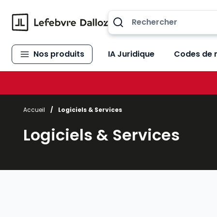
Allez au contenu
Nos produits
IA Juridique
Codes de 
Accueil
/
Logiciels & Services
Logiciels & Services