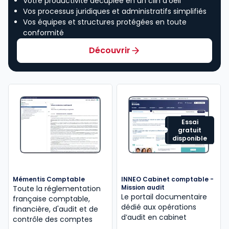
Votre productivité décuplée en un clin d’oeil
Vos processus juridiques et administratifs simplifiés
Vos équipes et structures protégées en toute
conformité
Découvrir
Essai
gratuit
disponible
Mémentis Comptable
INNEO Cabinet comptable -
Mission audit
Toute la réglementation
Le portail documentaire
française comptable,
dédié aux opérations
financière, d'audit et de
d’audit en cabinet
contrôle des comptes