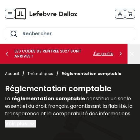
Allez au contenu
LES CODES DE RENTRÉE 2027 SONT
J'en profite
ARRIVÉS !
her le sous-menu Vos métiers
Accueil
/
Thématiques
/
Réglementation comptable
her le sous-menu Vos besoins
Réglementation comptable
La
réglementation comptable
constitue un socle
essentiel du droit français, garantissant la fiabilité, la
transparence et la comparabilité des informations
financières produites par les entreprises. Elle
Voir plus
encadre la manière dont les sociétés doivent
enregistrer, présenter et publier leurs comptes, afin