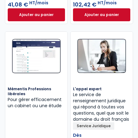
HT/mois
HT/mois
41,08 €
102,42 €
Ajouter au panier
Ajouter au panier
Mémentis Comptable à 41,08 €
HT/mois
INNEO Cabinet com
Mémentis Professions
L'appel expert
libérales
Le service de
Pour gérer efficacement
renseignement juridique
un cabinet ou une étude
qui répond à toutes vos
questions, quel que soit le
domaine du droit français
Service Juridique
Dès