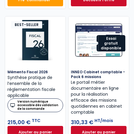
Mémento Comptable 2027 à 199,00 € TTC
Navis Comptable C
Dès
304,17 €
HT/mois
BEST-SELLER
Essai
gratuit
disponible
Mémento Fiscal 2026
INNEO Cabinet comptable -
Pack 6 missions
Synthèse pratique de
Le portail métier
l’ensemble de la
documentaire en ligne
réglementation fiscale
pour la réalisation
applicable
efficace des missions
Version numérique
accessible dès validation
quotidiennes en cabinet
de la commande
comptable
TTC
HT/mois
215,00 €
310,33 €
Ajouter au panier
Ajouter au panier