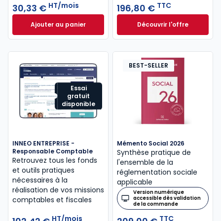
HT/mois
TTC
30,33 €
196,80 €
Ajouter au panier
Découvrir l'offre
Mémentis Professions libérales à 30,33 €
L'appel expert à p
HT/mois
Dès
196,80 €
TTC
BEST-SELLER
Essai
gratuit
disponible
INNEO ENTREPRISE -
Mémento Social 2026
Responsable Comptable
Synthèse pratique de
Retrouvez tous les fonds
l'ensemble de la
et outils pratiques
réglementation sociale
nécessaires à la
applicable
réalisation de vos missions
Version numérique
accessible dès validation
comptables et fiscales
de la commande
HT/mois
TTC