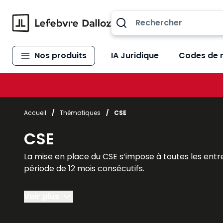
Allez au contenu
Nos produits
IA Juridique
Codes de 
Accueil
/
Thématiques
/
CSE
CSE
La mise en place du CSE s’impose à toutes les entre
période de 12 mois consécutifs.
Il faut cependant faire une distinction entre les ent
Voir plus
- entreprises de 11 à 49 salariés : le CSE a des att