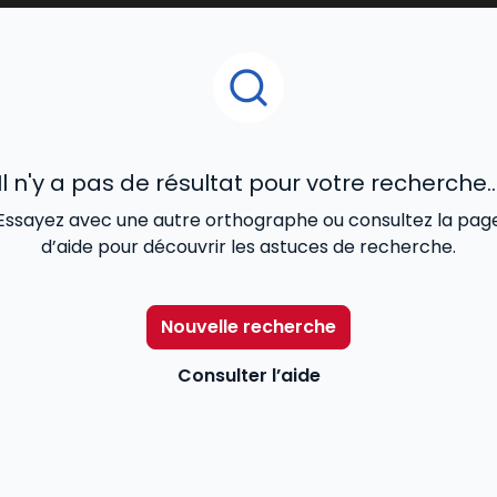
ves des salariés relatives aux salaires et à l'application du
attributions beaucoup plus étendues qui sont celles qu'ava
reprise, le CHSCT et les délégués du personnel. Il dispose
Il n'y a pas de résultat pour votre recherche..
Essayez avec une autre orthographe ou consultez la pag
d’aide pour découvrir les astuces de recherche.
Nouvelle recherche
Consulter l’aide