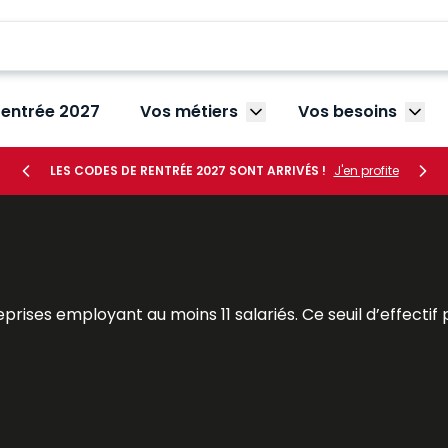
rentrée 2027
Vos métiers
Vos besoins
Afficher le sous-menu V
Affic
LES CODES DE RENTRÉE 2027 SONT ARRIVÉS !
J'en profite
prises employant au moins 11 salariés. Ce seuil d’effectif
reprises de moins de 50 salariés et celles de 50 salariés et
ributions restreintes qui reprennent celles des anciens dél