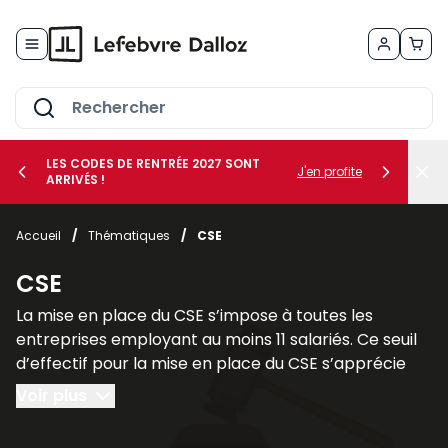
Allez au contenu
LES CODES DE RENTRÉE 2027 SONT
J'en profite
ARRIVÉS !
her le sous-menu Vos métiers
Accueil
/
Thématiques
/
CSE
her le sous-menu Vos besoins
CSE
La mise en place du CSE s’impose à toutes les
entreprises employant au moins 11 salariés. Ce seuil
d’effectif pour la mise en place du CSE s’apprécie
sur une période de 12 mois consécutifs.
Voir plus
Il faut cependant faire une distinction entre les