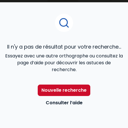
entreprises de moins de 50 salariés et celles de 50
salariés et plus :
- entreprises de 11 à 49 salariés : le CSE a des
attributions restreintes qui reprennent celles des
anciens délégués du personnel. Il a pour mission de
présenter à l'employeur les réclamations
Il n'y a pas de résultat pour votre recherche...
individuelles ou collectives des salariés relatives aux
Essayez avec une autre orthographe ou consultez la
salaires et à l'application du droit du travail dans
page d’aide pour découvrir les astuces de
l'entreprise ;
recherche.
- entreprises de 50 salariés et plus : le CSE a des
attributions beaucoup plus étendues qui sont celles
Nouvelle recherche
qu'avaient, à l'époque où les instances
représentatives du personnel n'étaient pas
Consulter l’aide
fusionnées, le comité d'entreprise, le CHSCT et les
délégués du personnel. Il dispose de budgets, d'un
droit à information/consultation étendu, de droits à
expertise, etc.