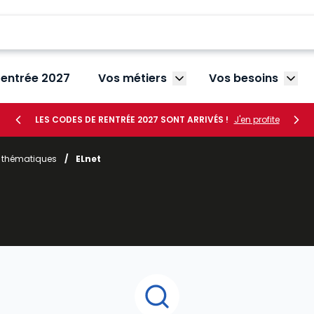
rentrée 2027
Vos métiers
Vos besoins
Afficher le sous-menu V
Affic
LES CODES DE RENTRÉE 2027 SONT ARRIVÉS !
J'en profite
r thématiques
/
ELnet