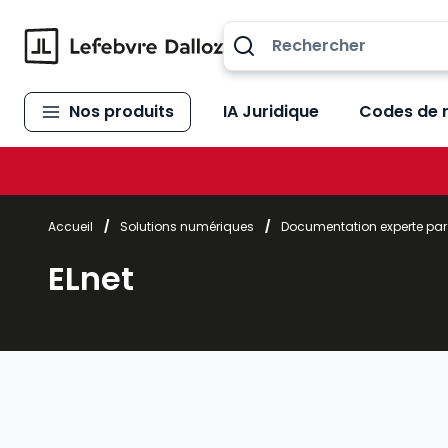
Allez au contenu
Nos produits
IA Juridique
Codes de 
Accueil
/
Solutions numériques
/
Documentation experte pa
ELnet