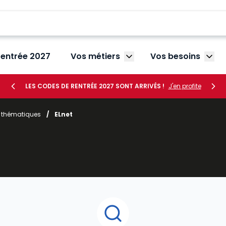
rentrée 2027
Vos métiers
Vos besoins
Afficher le sous-menu V
Affic
LES CODES DE RENTRÉE 2027 SONT ARRIVÉS !
J'en profite
r thématiques
/
ELnet