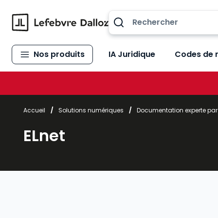
Allez au contenu
Nos produits
IA Juridique
Codes de 
Accueil
/
Solutions numériques
/
Documentation experte pa
ELnet