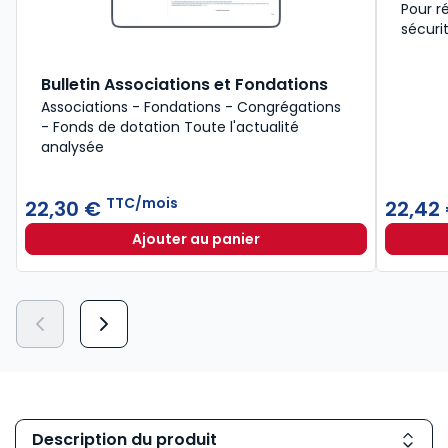
Pour r
sécuri
Bulletin Associations et Fondations
Associations - Fondations - Congrégations
- Fonds de dotation Toute l'actualité
analysée
TTC/mois
22,30 €
22,42
Ajouter au panier
Bulletin Associations et Fondatio
Description du produit