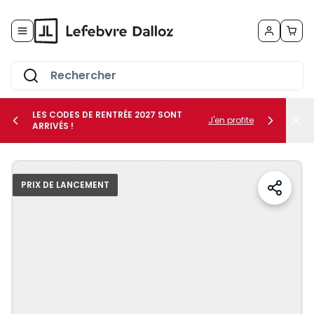
Allez au contenu
LES CODES DE RENTRÉE 2027 SONT
J'en profite
ARRIVÉS !
her le sous-menu Vos métiers
PRIX DE LANCEMENT
her le sous-menu Vos besoins