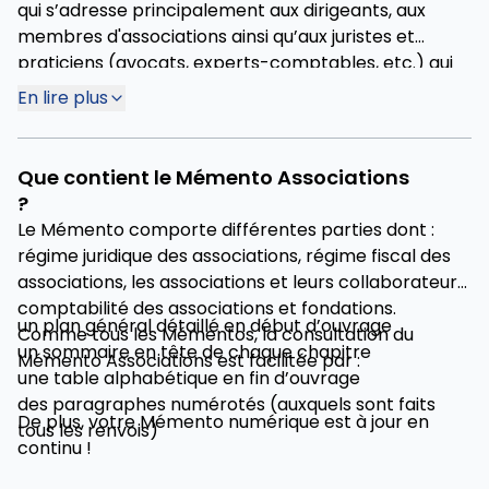
qui s’adresse principalement aux dirigeants, aux
membres d'associations ainsi qu’aux juristes et
praticiens (avocats, experts-comptables, etc.) qui
les conseillent. Il fournit une vue complète et
En lire plus
détaillée des lois et règlements concernant les
associations. Ce guide pratique et pluridisciplinaire
facile à utiliser aspire à apporter une documentation
Que contient le Mémento Associations
adaptée aux besoins dans l’ensemble des secteurs
?
juridiques, de la fiscalité, du droit social ou de la
Le Mémento comporte différentes parties dont :
réglementation comptable.
régime juridique des associations, régime fiscal des
associations, les associations et leurs collaborateurs,
comptabilité des associations et fondations.
un plan général détaillé en début d’ouvrage
Comme tous les Mémentos, la consultation du
un sommaire en tête de chaque chapitre
Mémento Associations est facilitée par :
une table alphabétique en fin d’ouvrage
des paragraphes numérotés (auxquels sont faits
De plus, votre Mémento numérique est à jour en
tous les renvois)
continu !