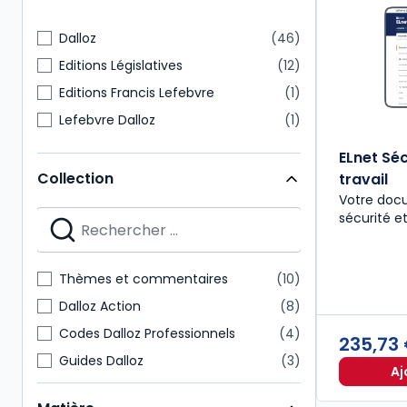
Dalloz
46
Editions Législatives
12
Editions Francis Lefebvre
1
Lefebvre Dalloz
1
ELnet Séc
Collection
travail
Votre docu
sécurité ​e
Thèmes et commentaires
10
Dalloz Action
8
Codes Dalloz Professionnels
4
235,73
Guides Dalloz
3
Aj
Précis
3