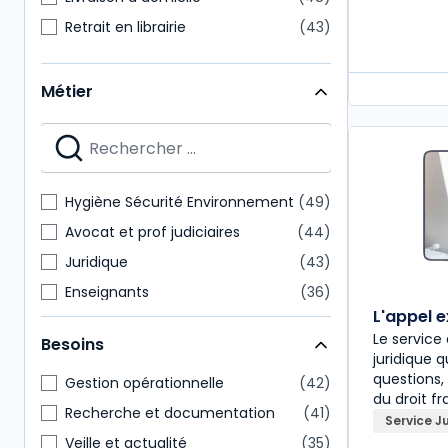
Retrait en librairie
43
Métier
Hygiène Sécurité Environnement
49
Avocat et prof judiciaires
44
Juridique
43
Enseignants
36
L'appel 
Étudiants
33
Le servic
Besoins
Administratif et financier
22
juridique 
questions,
Direction générale
22
Gestion opérationnelle
42
du droit fr
Action Sociale
17
Recherche et documentation
41
Service J
Notaire
15
Veille et actualité
35