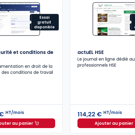
Essai
gratuit
disponible
urité et conditions de
actuEL HSE
Le journal en ligne dédié au
professionnels HSE
mentation en droit de la
t des conditions de travail
HT/mois
HT/mois
 €
114,22 €
outer au panier
Ajouter au panier
ELnet Sécurité et conditions de travail à 235,73 €
actuEL H
HT/