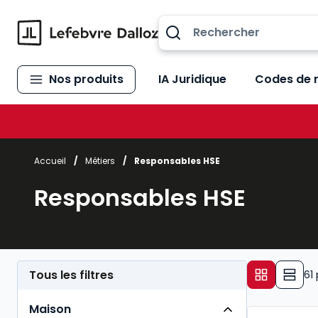
Allez au contenu
Nos produits
IA Juridique
Codes de 
Accueil
/
Métiers
/
Responsables HSE
Responsables HSE
Tous les filtres
61
Maison