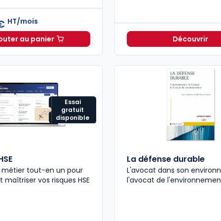
HT/mois
 €
outer au panier
Découvrir
ELnet Environnement et nuisances à 235,18 €
HT/mois
Essai
gratuit
disponible
HSE
La défense durable
n métier tout-en un pour
L'avocat dans son environ
t maîtriser vos risques HSE
l'avocat de l'environnement