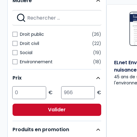
Matière
Codes Dalloz Universitaires et Pro
2
Hors Collection
2
Les cahiers de la justice
2
Rapports CGLPL
2
Droit public
26
Bulletins
1
Droit civil
22
Social
19
Environnement
18
ELnet En
nuisance
Affaires
15
45 ans de 
Prix
Pénal
14
l'environ
Action sociale
7
Immobilier
7
Multimatières
7
Valider
Fiscal
6
Produits en promotion