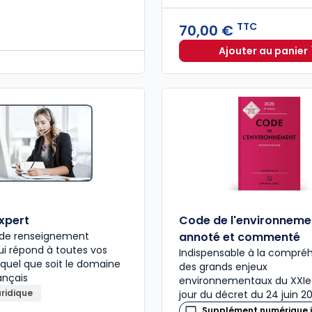
TTC
70,00 €
Ajouter au panier
La défen
expert
Code de l'environneme
e de renseignement
annoté et commenté
qui répond à toutes vos
Indispensable à la compré
 quel que soit le domaine
des grands enjeux
ançais
environnementaux du XXIe 
uridique
jour du décret du 24 juin 20
Supplément numérique i