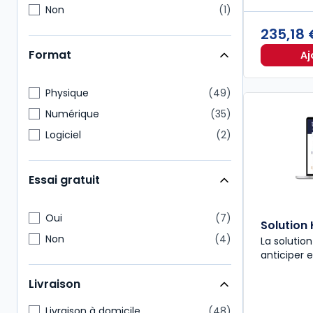
Non
1
235,18
Format
Aj
Physique
49
Numérique
35
Logiciel
2
Essai gratuit
Oui
7
Solution 
Non
4
La solutio
anticiper e
Livraison
Livraison à domicile
48