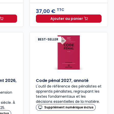
TTC
37,00 €
Ajouter au panier
se durable à 70,00 € TTC
Code pénal 2027 annoté.
BEST-SELLER
nt 2026,
Code pénal 2027, annoté
L'outil de référence des pénalistes et
apprentis pénalistes, regroupant les
hension
textes fondamentaux et les
décisions essentielles de la matière.
siècle. À
25.
Supplément numérique inclus
nclus