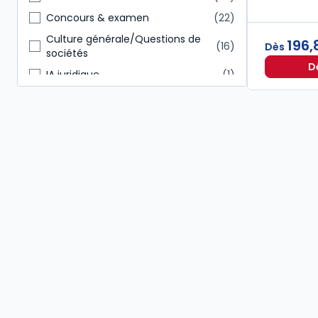
RH
14
Concours & examen
22
Culture générale/Questions de
196,
16
Dès
sociétés
D
IA juridique
1