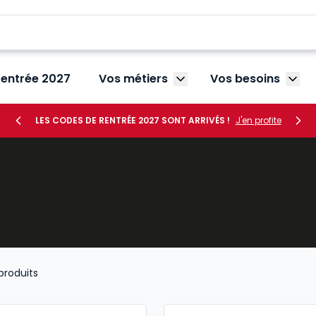
rentrée 2027
Vos métiers
Vos besoins
Afficher le sous-menu V
Affic
LES CODES DE RENTRÉE 2027 SONT ARRIVÉS !
J'en profite
produits