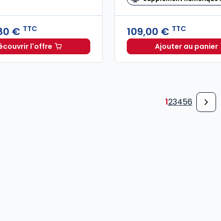
TTC
TTC
80 €
109,00 €
écouvrir l'offre
Ajouter au panier
L'appel expert à partir de
Dès
196,80 €
TTC
Code de
1
2
3
4
5
6