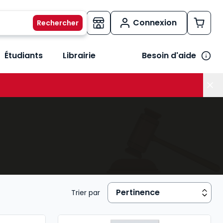
Connexion
Étudiants
Librairie
Besoin d'aide
os métiers
her le sous-menu Vos besoins
Trier par