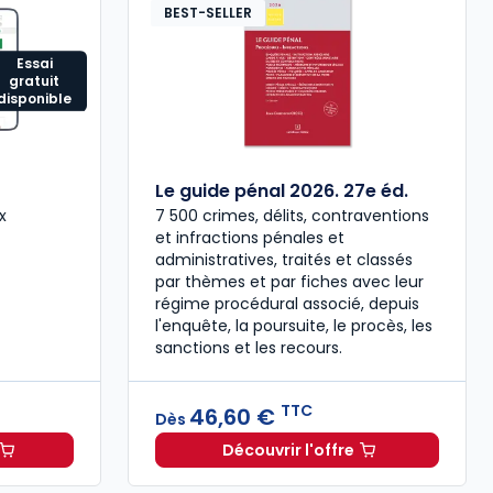
BEST-SELLER
Essai
gratuit
disponible
Le guide pénal 2026. 27e éd.
x
7 500 crimes, délits, contraventions
et infractions pénales et
administratives, traités et classés
par thèmes et par fiches avec leur
régime procédural associé, depuis
l'enquête, la poursuite, le procès, les
sanctions et les recours.
TTC
46,60 €
Dès
Découvrir l'offre
SE à 114,22 €
mois
HT/mois
Le guide pénal 2026. 27e