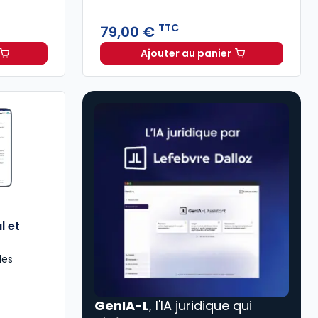
TTC
79,00 €
Ajouter au panier
SE à 115,03 €
HT/mois
Code du travail 2026, a
l et
les
GenIA-L
, l'IA juridique qui