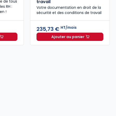
tée de tous
travail
es RH :
Votre documentation en droit de la
en !
sécurité ​et des conditions de travail
HT/mois
235,73 €
Ajouter au panier
e du manager 2026 à 49,00 € TTC
ELnet Sécurité et condit