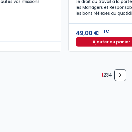
toutes vos missions
Le droit du travail à la por
les Managers et Responsabl
les bons réflexes au quotidi
TTC
49,00 €
Ajouter au panier
Le guid
1
2
3
4