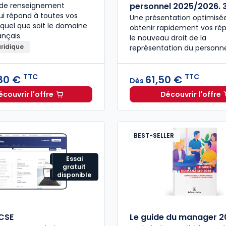
e de renseignement
personnel 2025/2026. 3
qui répond à toutes vos
Une présentation optimisé
 quel que soit le domaine
obtenir rapidement vos ré
ançais
le nouveau droit de la
uridique
représentation du personn
TTC
TTC
80 €
61,50 €
Dès
écouvrir l'offre
Découvrir l'offre
L'appel expert à partir de
Dès
196,80 €
TTC
Droit de
BEST-SELLER
Essai
gratuit
disponible
 CSE
Le guide du manager 2