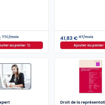
TTC/mois
HT/mois
€
41,83 €
outer au panier
Ajouter au panier
Dalloz Actualité à 40,79 €
TTC/mois
Mémenti
expert
Droit de la représentat