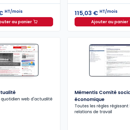
HT/mois
HT/mois
 €
115,03 €
outer au panier
Ajouter au panier
Guide CSE à 216,54 €
HT/mois
actuEL C
tualité
Mémentis Comité socia
 quotidien web d'actualité
économique
Toutes les règles régissant 
relations de travail