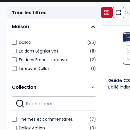
représentants du personnel
demeurent des acteur
Tous les filtres
41
Maison
Dalloz
26
Editions Législatives
11
Editions Francis Lefebvre
2
Lefebvre Dalloz
1
Guide CS
Collection
L’allié ind
Thèmes et commentaires
7
Dalloz Action
3