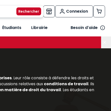
Connexion
Étudiants
Librairie
Besoin d'aide
os métiers
her le sous-menu Vos besoins
prises
. Leur rôle consiste à défendre les droits et
scussions relatives aux
conditions de travail
. Ils
en matière de droit du travail
. Les étudiants en
prérogatives et leurs missions. Les
ouvrages
rsonnel,
permettant de comprendre les enjeux
ravail
et les
évolutions législatives
, les