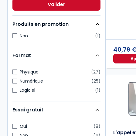
Environnement
4
Valider
Immobilier
4
Produits en promotion
Non
1
40,79 
Format
Aj
Physique
27
Numérique
25
Logiciel
1
Essai gratuit
Oui
8
L'appel 
Non
4