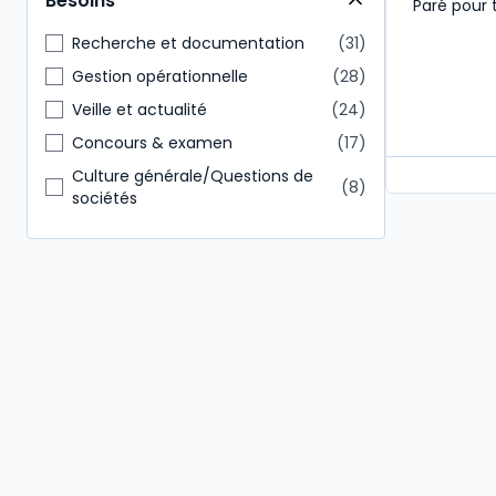
Besoins
Paré pour 
Étudiants
22
Direction générale
21
Recherche et documentation
31
Administratif et financier
16
Gestion opérationnelle
28
Commissaire aux comptes
11
Veille et actualité
24
Expert-comptable
11
Concours & examen
17
Culture générale/Questions de
8
sociétés