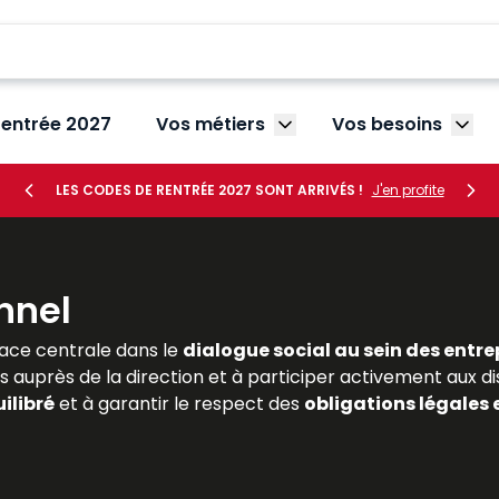
rentrée 2027
Vos métiers
Vos besoins
Afficher le sous-menu V
Affic
LES CODES DE RENTRÉE 2027 SONT ARRIVÉS !
J'en profite
nnel
ace centrale dans le
dialogue social au sein des entre
s auprès de la direction et à participer activement aux di
ilibré
et à garantir le respect des
obligations légales 
ivent maîtriser les règles encadrant leur désignation, leurs 
es
et complètes sur le
droit de la représentation du pe
lle. Dans un contexte marqué par la
transformation du t