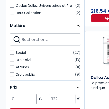
Codes Dalloz Universitaires et Pro
2
216,54
Hors Collection
2
Aj
HyperCours
2
Matière
Revues d'actualité
2
À savoir
2
Codes Dalloz Expert
1
Dalloz décryptage
1
Social
27
Guides Dalloz
1
Droit civil
13
Affaires
11
Droit public
9
Dalloz Ac
Multimatières
7
Le premier
Prix
juridique
Action sociale
6
Fiscal
5
ESG/Compliance
4