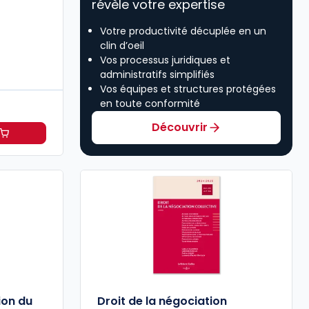
révèle votre expertise
Votre productivité décuplée en un
clin d’oeil
Vos processus juridiques et
administratifs simplifiés
Vos équipes et structures protégées
en toute conformité
Découvrir
s Comité social et économique à 41,83 €
HT/mois
ion du
Droit de la négociation