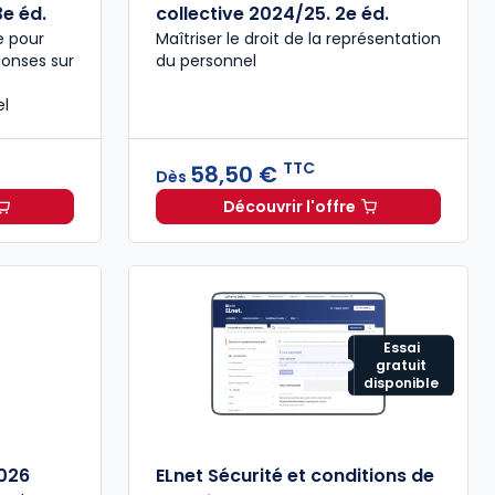
e éd.
collective 2024/25. 2e éd.
e pour
Maîtriser le droit de la représentation
ponses sur
du personnel
el
TTC
58,50 €
Dès
Découvrir l'offre
 la représentation du personnel 2025/2026. 3e éd. à partir de
Droit de la négociation 
Essai
gratuit
disponible
026
ELnet Sécurité et conditions de