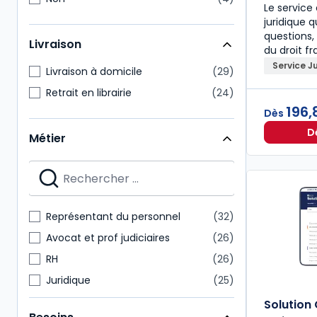
Le servic
juridique 
questions,
Livraison
du droit fr
Service J
Livraison à domicile
29
Retrait en librairie
24
196,
Dès
D
Métier
Représentant du personnel
32
Avocat et prof judiciaires
26
RH
26
Juridique
25
Enseignants
23
Solution