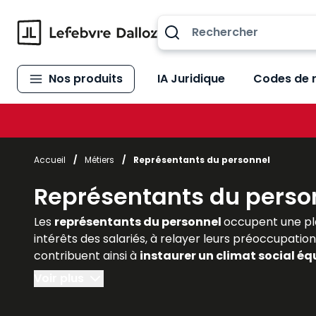
Allez au contenu
Nos produits
IA Juridique
Codes de 
Accueil
/
Métiers
/
Représentants du personnel
Représentants du perso
Les
représentants du personnel
occupent une pl
intérêts des salariés, à relayer leurs préoccupation
contribuent ainsi à
instaurer un climat social équ
droit, les juristes d’entreprise et les praticiens do
Voir plus
Lefebvre Dalloz
offrent des
analyses actualisé
juridiques et pratiques de cette fonction essentie