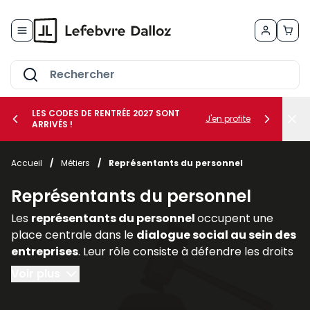
Allez au contenu
LES CODES DE RENTRÉE 2027 SONT
J'en profite
ARRIVÉS !
her le sous-menu Vos métiers
Accueil
/
Métiers
/
Représentants du personnel
her le sous-menu Vos besoins
Représentants du personnel
Les
représentants du personnel
occupent une
place centrale dans le
dialogue social au sein des
entreprises
. Leur rôle consiste à défendre les droits
et intérêts des salariés, à relayer leurs
Voir plus
préoccupations auprès de la direction et à
participer activement aux discussions relatives aux