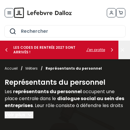
Allez au contenu
LES CODES DE RENTRÉE 2027 SONT
J'en profite
ARRIVÉS !
her le sous-menu Vos métiers
Accueil
/
Métiers
/
Représentants du personnel
her le sous-menu Vos besoins
Représentants du personnel
Les
représentants du personnel
occupent une
place centrale dans le
dialogue social au sein des
entreprises
. Leur rôle consiste à défendre les droits
et intérêts des salariés, à relayer leurs
Voir plus
préoccupations auprès de la direction et à
participer activement aux discussions relatives aux