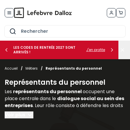
Allez au contenu
LES CODES DE RENTRÉE 2027 SONT
J'en profite
ARRIVÉS !
her le sous-menu Vos métiers
Accueil
/
Métiers
/
Représentants du personnel
her le sous-menu Vos besoins
Représentants du personnel
Les
représentants du personnel
occupent une
place centrale dans le
dialogue social au sein des
entreprises
. Leur rôle consiste à défendre les droits
et intérêts des salariés, à relayer leurs
Voir plus
préoccupations auprès de la direction et à
participer activement aux discussions relatives aux