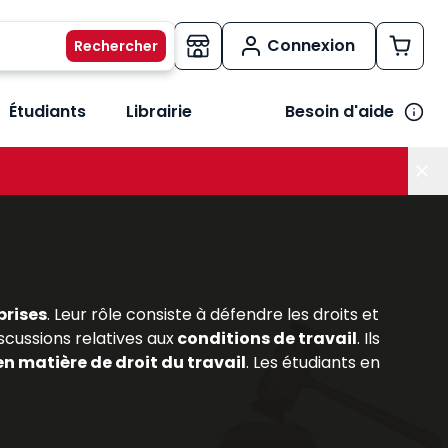
Connexion
Étudiants
Librairie
Besoin d'aide
os métiers
her le sous-menu Vos besoins
prises
. Leur rôle consiste à défendre les droits et
scussions relatives aux
conditions de travail
. Ils
en matière de droit du travail
. Les étudiants en
prérogatives et leurs missions. Les
ouvrages
rsonnel,
permettant de comprendre les enjeux
ravail
et les
évolutions législatives
, les