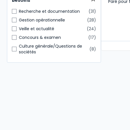
Besoins
Paré pour 
Étudiants
22
Direction générale
21
Recherche et documentation
31
Administratif et financier
16
Gestion opérationnelle
28
Commissaire aux comptes
11
Veille et actualité
24
Expert-comptable
11
Concours & examen
17
Culture générale/Questions de
8
sociétés