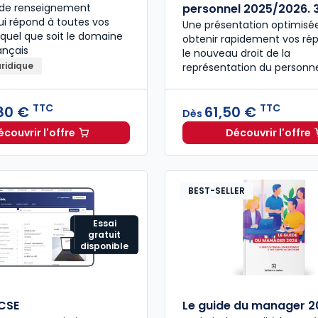
e de renseignement
personnel 2025/2026. 3
qui répond à toutes vos
Une présentation optimisé
 quel que soit le domaine
obtenir rapidement vos ré
ançais
le nouveau droit de la
uridique
représentation du personn
TTC
TTC
80 €
61,50 €
Dès
écouvrir l'offre
Découvrir l'offre
L'appel expert à partir de
Dès
196,80 €
TTC
Droit de
BEST-SELLER
Essai
gratuit
disponible
 CSE
Le guide du manager 2