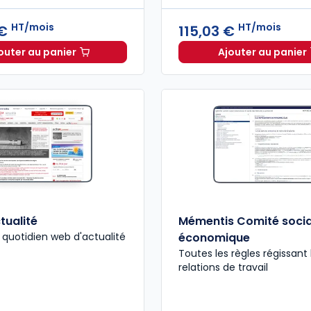
HT/mois
HT/mois
 €
115,03 €
outer au panier
Ajouter au panier
Guide CSE à 216,54 €
HT/mois
actuEL C
tualité
Mémentis Comité socia
 quotidien web d'actualité
économique
Toutes les règles régissant 
relations de travail