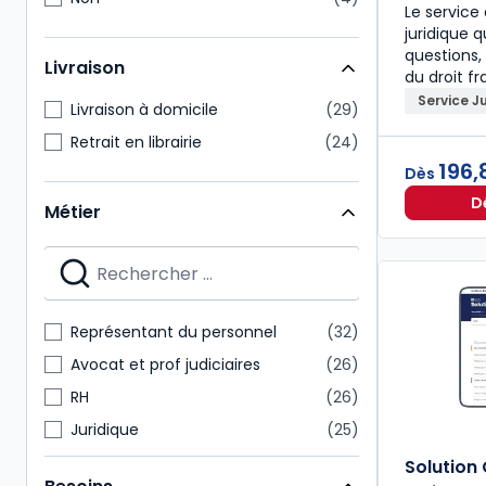
Le servic
juridique 
questions,
Livraison
du droit fr
Service J
Livraison à domicile
29
Retrait en librairie
24
196,
Dès
D
Métier
Représentant du personnel
32
Avocat et prof judiciaires
26
RH
26
Juridique
25
Enseignants
23
Solution