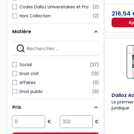
Codes Dalloz Universitaires et Pro
2
216,54
Hors Collection
2
Aj
HyperCours
2
Matière
Revues d'actualité
2
À savoir
2
Codes Dalloz Expert
1
Dalloz décryptage
1
Social
27
Guides Dalloz
1
Droit civil
13
Affaires
11
Droit public
9
Dalloz Ac
Multimatières
7
Le premier
Prix
juridique
Action sociale
6
Fiscal
5
ESG/Compliance
4