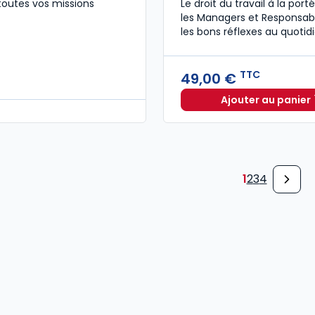
toutes vos missions
Le droit du travail à la por
les Managers et Responsabl
les bons réflexes au quotidi
TTC
49,00 €
Ajouter au panier
Le guid
1
2
3
4