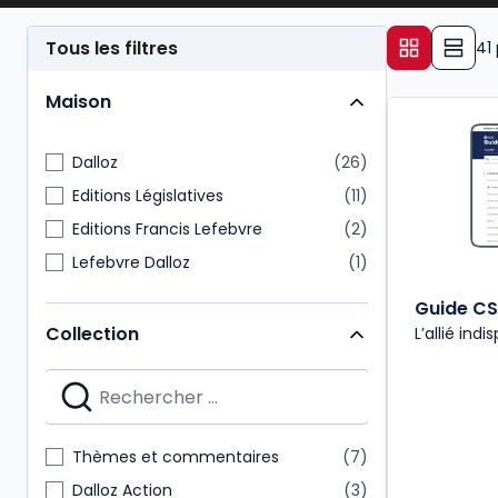
représentants du personnel
demeurent des acteur
Tous les filtres
41
Maison
Dalloz
26
Editions Législatives
11
Editions Francis Lefebvre
2
Lefebvre Dalloz
1
Guide CS
Collection
L’allié ind
Thèmes et commentaires
7
Dalloz Action
3