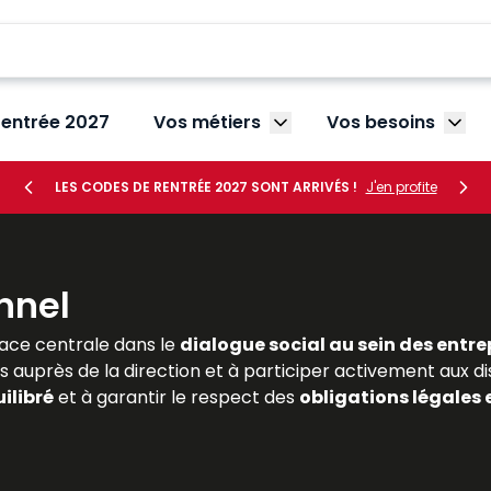
rentrée 2027
Vos métiers
Vos besoins
Afficher le sous-menu V
Affic
LES CODES DE RENTRÉE 2027 SONT ARRIVÉS !
J'en profite
nnel
ace centrale dans le
dialogue social au sein des entre
s auprès de la direction et à participer activement aux di
ilibré
et à garantir le respect des
obligations légales 
ivent maîtriser les règles encadrant leur désignation, leurs 
es
et complètes sur le
droit de la représentation du pe
lle. Dans un contexte marqué par la
transformation du t