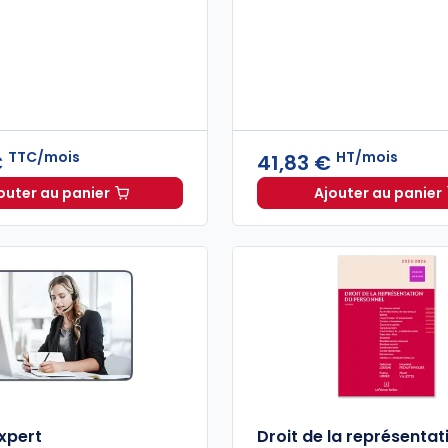
TTC/mois
HT/mois
€
41,83 €
outer au panier
Ajouter au panier
Dalloz Actualité à 40,79 €
TTC/mois
Mémenti
expert
Droit de la représentat