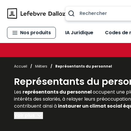
Allez au contenu
Nos produits
IA Juridique
Codes de 
Accueil
/
Métiers
/
Représentants du personnel
Représentants du perso
Les
représentants du personnel
occupent une pl
intérêts des salariés, à relayer leurs préoccupation
contribuent ainsi à
instaurer un climat social équ
droit, les juristes d’entreprise et les praticiens do
Voir plus
Lefebvre Dalloz
offrent des
analyses actualisé
juridiques et pratiques de cette fonction essentie