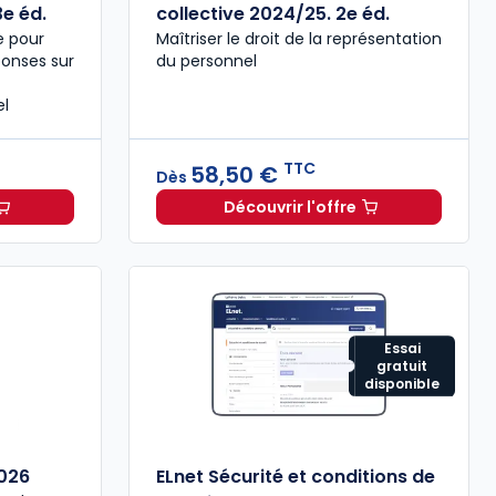
e éd.
collective 2024/25. 2e éd.
e pour
Maîtriser le droit de la représentation
ponses sur
du personnel
el
TTC
58,50 €
Dès
Découvrir l'offre
 la représentation du personnel 2025/2026. 3e éd. à partir de
Droit de la négociation 
Essai
gratuit
disponible
026
ELnet Sécurité et conditions de