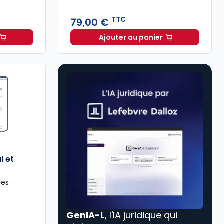
TTC
79,00 €
Ajouter au panier
SE à 115,03 €
HT/mois
Code du travail 2026, a
l et
les
GenIA-L
, l'IA juridique qui