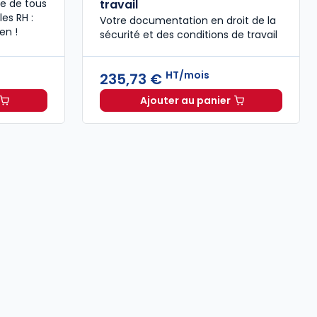
tée de tous
travail
es RH :
Votre documentation en droit de la
en !
sécurité ​et des conditions de travail
HT/mois
235,73 €
Ajouter au panier
e du manager 2026 à 49,00 € TTC
ELnet Sécurité et condit