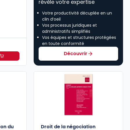
révèle votre expertise
Votre productivité décuplée en un
clin d’oeil
Vos processus juridiques et
administratifs simplifiés
Vos équipes et structures protégées
en toute conformité
Découvrir
s Comité social et économique à 41,83 €
HT/mois
ion du
Droit de la négociation