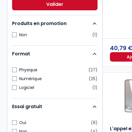
Environnement
4
Valider
Immobilier
4
Produits en promotion
Non
1
40,79 
Format
Aj
Physique
27
Numérique
25
Logiciel
1
Essai gratuit
Oui
8
L'appel 
Non
4