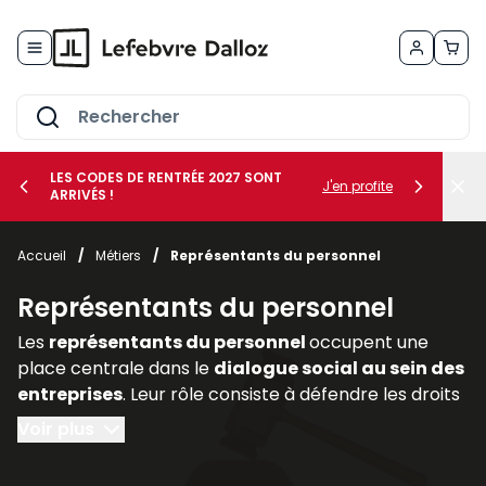
Allez au contenu
LES CODES DE RENTRÉE 2027 SONT
J'en profite
ARRIVÉS !
her le sous-menu Vos métiers
Accueil
/
Métiers
/
Représentants du personnel
her le sous-menu Vos besoins
Représentants du personnel
Les
représentants du personnel
occupent une
place centrale dans le
dialogue social au sein des
entreprises
. Leur rôle consiste à défendre les droits
et intérêts des salariés, à relayer leurs
Voir plus
préoccupations auprès de la direction et à
participer activement aux discussions relatives aux